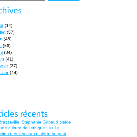
chives
ût
(14)
llet
(57)
in
(48)
i
(56)
il
(34)
rs
(41)
vrier
(37)
nvier
(44)
ticles récents