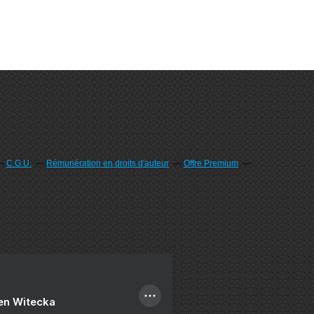
C.G.U.
Rémunération en droits d'auteur
Offre Premium
ien Witecka