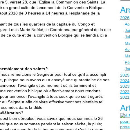
tre 5, verset 28, que l’Église la Communion des Saints: La
sé un grand culte de lancement de la Convention Biblique
Ar
août 2018 de 9 heures à 14 heures à l'esplanade de la
2026
ant de tous les quartiers de la capitale du Congo et
Ao
Edgard Louis Marie Ndéké, le Coordonnateur général de la dite
Jui
 de ce culte et de la convention Biblique qui se tiendra ici à
Ju
Ma
Avr
Ma
Fé
ssemblement des saints?
Ja
nous remercions le Seigneur pour tout ce qu'il a accompli
2025
ée, puisque nous avons eu a envoyé une quarantaine de ses
2024
noncer l'évangile et au moment où ils terminent et
2023
une convention biblique où effectivement nous rendons
2022
pour annoncer l'évangile à tous ceux qui se sont égarés
2021
r au Seigneur afin de vivre effectivement ses bienfaits tel
Ar
s résumées dans la Bible.
célébration?
e s'est bien déroulée, vous savez que nous sommes le 26
aussi que nous sommes pendant la saison sèche, la pluie;
ivement qui apporte de la bonne semence et c'est la raison