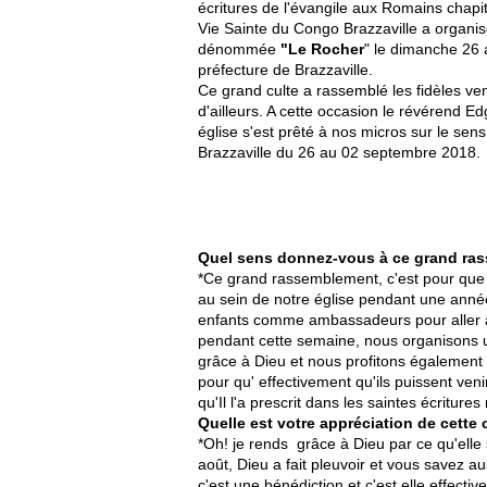
écritures de l'évangile aux Romains chapi
Vie Sainte du Congo Brazzaville a organi
dénommée
"Le Rocher
" le dimanche 26 
préfecture de Brazzaville.
Ce grand culte a rassemblé les fidèles ven
d'ailleurs. A cette occasion le révérend 
église s'est prêté à nos micros sur le sens
Brazzaville du 26 au 02 septembre 2018.
Quel sens donnez-vous à ce grand ra
*Ce grand rassemblement, c'est pour que 
au sein de notre église pendant une ann
enfants comme ambassadeurs pour aller an
pendant cette semaine, nous organisons 
grâce à Dieu et nous profitons également 
pour qu' effectivement qu'ils puissent veni
qu'Il l'a prescrit dans les saintes écriture
Quelle est votre appréciation de cette 
*Oh! je rends grâce à Dieu par ce qu'ell
août, Dieu a fait pleuvoir et vous savez 
c'est une bénédiction et c'est elle effect