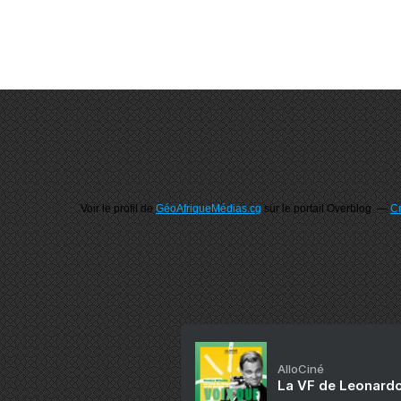
Voir le profil de
GéoAfriqueMédias.cg
sur le portail Overblog
Cr
AlloCiné
La VF de Leonardo