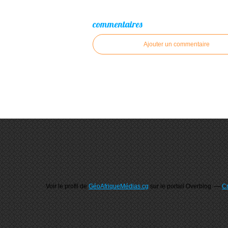
commentaires
Ajouter un commentaire
Voir le profil de
GéoAfriqueMédias.cg
sur le portail Overblog
Cr