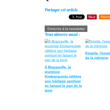
Partager cet article
Repos
S'inscrire à la newsletter
Vous aimerez aussi :
Kimpila, l'ess
de la mémoire
À Brazzaville, la
jeunesse
Kimbanguiste célèbre
son héritage spirituel
en faisant le pari de la
terre