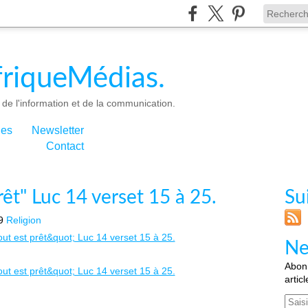
riqueMédias.
de l'information et de la communication.
ies
Newsletter
Contact
rêt" Luc 14 verset 15 à 25.
Su
9
Religion
Ne
Abonn
artic
Email