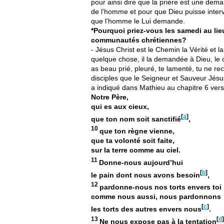
pour ainsi dire que la prière est une dema
de l'homme et pour que Dieu puisse interve
que l'homme le Lui demande.
*Pourquoi priez-vous les samedi au li
communautés chrétiennes?
- Jésus Christ est le Chemin la Vérité et l
quelque chose, il la demandée à Dieu, le c
as beau prié, pleuré, te lamenté, tu ne re
disciples que le Seigneur et Sauveur Jésus
a indiqué dans Mathieu au chapitre 6 vers
Notre Père,
qui es aux cieux,
[
a
]
que ton nom soit sanctifié
,
10
que ton règne vienne,
que ta volonté soit faite,
sur la terre comme au ciel.
11
Donne-nous aujourd’hui
[
b
]
le pain dont nous avons besoin
,
12
pardonne-nous nos torts envers toi
comme nous aussi, nous pardonnons
[
c
]
les torts des autres envers nous
.
13
[
d
]
Ne nous expose pas à la tentation