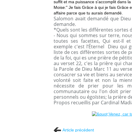
suffit et ma puissance s'accomplit dans la 
Moise:" Je fais Grâce à qui je fais Grâce e
affaire parce que tu aurais demandé.
Salomon avait demandé que Dieu l
demande.
*Quels sont les différentes sortes 
- Nous qui sommes sur terre, nous
toutes ses facettes, Qui est-Il 
exemple c'est l’Éternel Dieu qui gu
liste de ces différentes sortes de p
de la foi, qui es une prière de péti
au verset 22, c'es la prière qui cha
la Parole de Dieu Marc 11 au verset
consacrer sa vie et biens au servic
volonté soit faite et non la mien
nécessite de prier pour les mê
communautaire ou l'on doit prier 
personnels ou égoïstes; la prière de
Propos recueillis par Cardinal Mad
Article précédent