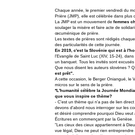
Chaque année, le premier vendredi du mo
Prière (JMP), elle est célébrée dans plus
La JMP est un mouvement de
femmes ch
soulager la misère et faire acte de solidar
œcuménique de prière.
Les textes de prières sont rédigés chaque
des particularités de cette journée.
En 2019, c'est la Slovénie qui est à l'h
l'Evangile de Saint Luc (XIV, 15-24), dan
un banquet. Tous les invités sont excusés ;
Que nous disent les auteurs slovènes ? 
est prêt".
A cette occasion, le Berger Oniangué, le 
micros sur le sens de la prière.
*L'humanité célèbre la Journée Mondiale
que vous inspire ce thème?
- C'est un thème qui n'a pas de lien direct 
devons d'abord nous interroger sur les co
et désiré comprendre pourquoi Dieu veut ag
Écritures en commençant par la Genèse.
"Les cieux des cieux appartiennent à Dieu e
vue légal, Dieu ne peut rien entreprendre 