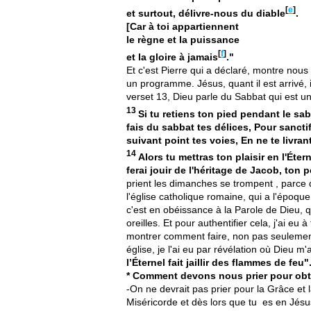
[
e
]
et surtout, délivre-nous du diable
.
[Car à toi appartiennent
le règne et la puissance
[
f
]
et la gloire à jamais
."
Et c'est Pierre qui a déclaré, montre nous 
un programme. Jésus, quant il est arrivé, i
verset 13, Dieu parle du Sabbat qui est un
13
Si tu retiens ton pied pendant le sab
fais du sabbat tes délices, Pour sanctifi
suivant point tes voies, En ne te livra
14
Alors tu mettras ton plaisir en l'Éter
ferai jouir de l'héritage de Jacob, ton p
prient les dimanches se trompent , parce q
l'église catholique romaine, qui a l'époqu
c'est en obéissance à la Parole de Dieu, 
oreilles. Et pour authentifier cela, j'ai e
montrer comment faire, non pas seulemen
église, je l'ai eu par révélation où Dieu
l’Éternel fait jaillir des flammes de feu"
* Comment devons nous prier pour obte
-On ne devrait pas prier pour la Grâce et 
Miséricorde et dès lors que tu es en Jésus 