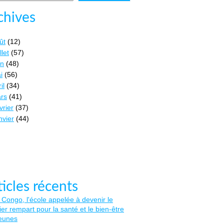
chives
ût
(12)
llet
(57)
in
(48)
i
(56)
il
(34)
rs
(41)
vrier
(37)
nvier
(44)
ticles récents