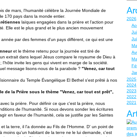
Ar
is de mars, l'humanité célèbre la Journée Mondiale de
 de 170 pays dans la monde entier.
2026
rétiennes
laïques engagées dans la prière et l'action pour
Ao
ité. Elle est le plus grand et le plus ancien mouvement
Jui
Ju
 année par des femmes d'un pays différent, ce qui est une
Ma
onneur
et le thème retenu pour la journée est tiré de
Avr
s un extrait dans lequel Jésus compare le royaume de Dieu à
Ma
 l'hôte invite les gens qui vivent en marge de la société.
Fé
Quel message lisons-nous de la parabole ?
"Venez, car tout
Ja
2025
Visionnaire du Temple Évangélique El Bethel s'est prêté à nos
2024
2023
 de la Prière sous le thème "Venez, car tout est prêt",
2022
2021
avec la prière. Pour définir ce que c'est la prière, nous
nditions de l'humanité. Si nous devons sonder les écritures
Ar
ir en faveur de l'humanité, cela se justifie par les Saintes
t la terre, il l'a donnée au Fils de l'Homme. D' un point de
à moins qu'un habitant de la terre ne le lui demande, c'est