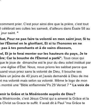
comment prier. C'est pour ainsi dire que la prière, c'est tout
l célébrait ses cultes les samedi, d'ailleurs dans Ésaïe 58 au
 jour saint.
"
bat, Pour ne pas faire ta volonté en mon saint jour, Si tu
er l'Éternel en le glorifiant, Et si tu l'honores en ne
nt pas à tes penchants et à de vains discours,
nel, Et je te ferai monter sur les hauteurs du pays, Je te
ère; Car la bouche de l'Éternel a parlé".
Tous ceux qui
ue le joue de dimanche est le jour du dieu soleil institué par
e une église d’État. Nous, nous prions les sabbat parce que
quand vous priez sans la volonté de Dieu, Il bouche ses
u à faire un jeûne de 40 jours et j'avais demandé à Dieu de me
t ma volonté mais selon sa volonté. Même le logo de mon
 m'a montré une "Bible enflammée"Ps 29 Verset 7
"
La voix de
.
nir la Grâce et la Miséricorde auprès de Dieu?
la Miséricorde, c'est Jésus Christ qui a amené la Grâce et la
Christ sa Grace te suffit. Il avait dit à Paul "ma Grâce te