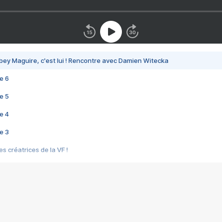
bey Maguire, c'est lui ! Rencontre avec Damien Witecka
e 6
e 5
e 4
e 3
s créatrices de la VF !
e 2
e 1
e Mektoub My Love arrive enfin ! Rencontre avec Shaïn Boumedine et Sal
i : après Toni en famille