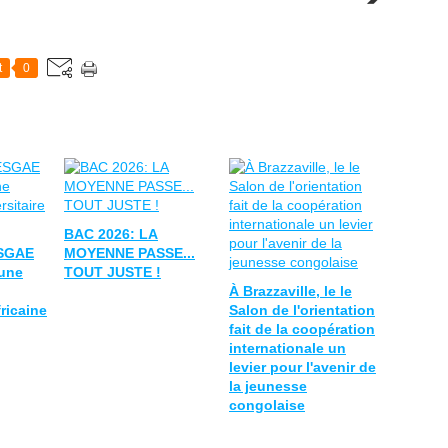
t
0
BAC 2026: LA
ESGAE
MOYENNE PASSE...
'une
TOUT JUSTE !
À Brazzaville, le le
fricaine
Salon de l'orientation
fait de la coopération
internationale un
levier pour l'avenir de
la jeunesse
congolaise