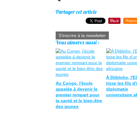
Partager cet article
Repos
S'inscrire à la newsletter
Vous aimerez aussi :
À Djibloho, l'
Au Congo, l'école
tisse les fils d
appelée à devenir le
diplomatie
premier rempart pour
universitaire a
la santé et le bien-être
des jeunes