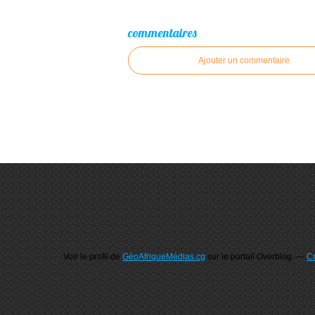
commentaires
Ajouter un commentaire
Voir le profil de
GéoAfriqueMédias.cg
sur le portail Overblog
Cr