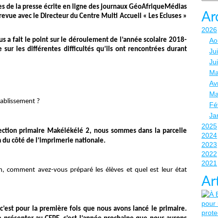
stes de la presse écrite en ligne des journaux GéoAfriqueMédias
Ar
revue avec le Directeur du Centre Multi Accueil « Les Ecluses »
2026
us a fait le point sur le déroulement de l’année scolaire 2018-
Ao
sur les différentes difficultés qu’ils ont rencontrées durant
Jui
Ju
Ma
Avr
Ma
tablissement ?
Fé
Ja
2025
spection primaire Makélékélé 2, nous sommes dans la parcelle
2024
du côté de l’imprimerie nationale.
2023
2022
2021
n, comment avez-vous préparé les élèves et quel est leur état
Ar
c’est pour la première fois que nous avons lancé le primaire.