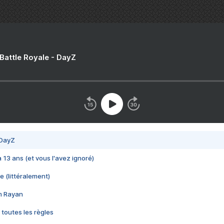
 Battle Royale - DayZ
 DayZ
 a 13 ans (et vous l'avez ignoré)
e (littéralement)
im Rayan
 toutes les règles