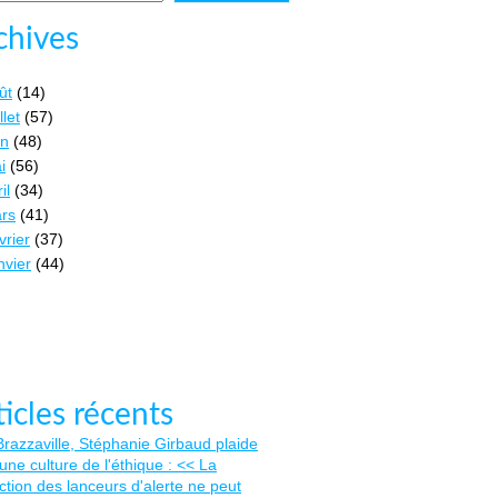
chives
ût
(14)
llet
(57)
in
(48)
i
(56)
il
(34)
rs
(41)
vrier
(37)
nvier
(44)
ticles récents