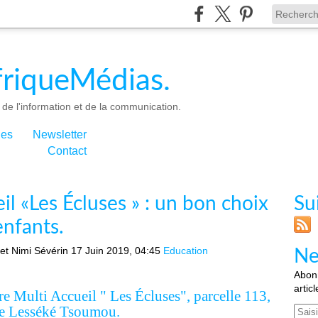
riqueMédias.
de l'information et de la communication.
ies
Newsletter
Contact
il «Les Écluses » : un bon choix
Su
enfants.
et Nimi Sévérin
17 Juin 2019, 04:45
Education
Ne
Abonn
artic
re Multi Accueil " Les
Écluses"
, parcelle 113,
ce Lesséké Tsoumou.
Email