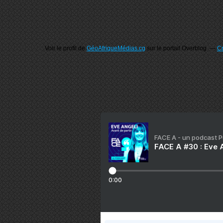
Voir le profil de
GéoAfriqueMédias.cg
sur le portail Overblog
Cr
FACE A - un podcast 
FACE A #30 : Eve A
0:00