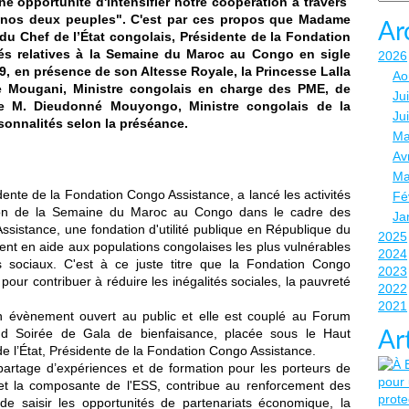
e opportunité d'intensifier notre coopération à travers
e nos deux peuples". C'est par ces propos que Madame
Ar
u Chef de l’État congolais, Présidente de la Fondation
tés relatives à la Semaine du Maroc au Congo en sigle
2026
, en présence de son Altesse Royale, la Princesse Lalla
Ao
 Mougani, Ministre congolais en charge des PME, de
Jui
 de M. Dieudonné Mouyongo, Ministre congolais de la
Ju
rsonnalités selon la préséance.
Ma
Avr
Ma
idente de la Fondation Congo Assistance, a lancé les activités
Fé
tion de la Semaine du Maroc au Congo dans le cadre des
Ja
ssistance, une fondation d'utilité publique en République du
2025
ient en aide aux populations congolaises les plus vulnérables
2024
 sociaux. C'est à ce juste titre que la Fondation Congo
2023
our contribuer à réduire les inégalités sociales, la pauvreté
2022
2021
évènement ouvert au public et elle est couplé au Forum
d Soirée de Gala de bienfaisance, placée sous le Haut
Ar
 l’État, Présidente de la Fondation Congo Assistance.
rtage d’expériences et de formation pour les porteurs de
e et la composante de l'ESS, contribue au renforcement des
 de saisir les opportunités de partenariats économique, la