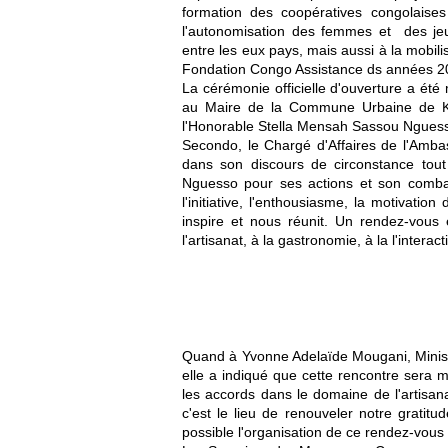
formation des coopératives congolaises 
l'autonomisation des femmes et des jeu
entre les eux pays, mais aussi à la mobili
Fondation Congo Assistance ds années 2
La cérémonie officielle d'ouverture a ét
au Maire de la Commune Urbaine de Ki
l'Honorable Stella Mensah Sassou Ngues
Secondo, le Chargé d'Affaires de l'Amb
dans son discours de circonstance tout
Nguesso pour ses actions et son combat
l'initiative, l'enthousiasme, la motivatio
inspire et nous réunit. Un rendez-vous
l'artisanat, à la gastronomie, à la l'intera
Quand à Yvonne Adelaïde Mougani, Ministr
elle a indiqué que cette rencontre sera mi
les accords dans le domaine de l'artisan
c'est le lieu de renouveler notre gratit
possible l'organisation de ce rendez-vous