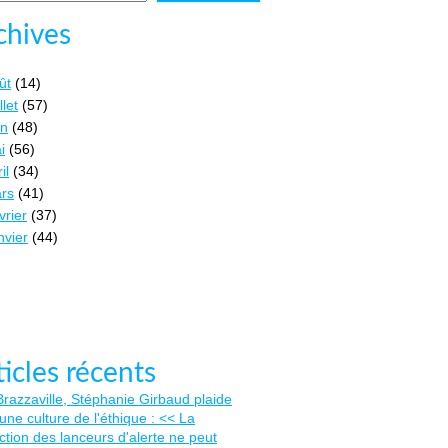
chives
ût
(14)
llet
(57)
in
(48)
i
(56)
il
(34)
rs
(41)
vrier
(37)
nvier
(44)
ticles récents