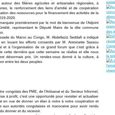
autour des filières agricoles et artisanales régionales, à
nes, le renforcement des liens d'amitié et de coopération
sation des ressources pour le financement des activités de la
019-2020.
é marquée premièrement par le mot de bienvenue de l'Adjoint
ntélé, représentant le Député Maire de la dite commune
so.
assade du Maroc au Congo, M. Abdellaziz Seddafi a indiqué
 en louant les efforts consentis par M. Antoinette Sassou
 et à l'organisation de ce grand forum que c'est grâce à
n de cette dernière que cette semaine se réalise et elle nous
 est désormais pris. Un rendez-vous donné à la culture, à
ction entre les deux peuples.
e congolais des PME, de l'Artisanat et du Secteur Informel,
se à profit, c'est une opportunité pour revisiter et actualiser
at en vue de donner un élan à notre à notre coopération et
ude aux autorités congolaises et marocaine pour avoir rendu
 du donner et du recevoir.