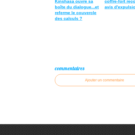
Kinshasa ouvre sa
coffre-fort reç
boîte du dialogue...et
avis d'expulsi
referme le couvercle
des calculs ?
commentaires
Ajouter un commentaire