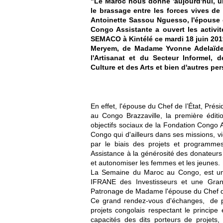
"Le Maroc nous donne 'aujourd'hui, un
le brassage entre les forces vives d
Antoinette Sassou Nguesso, l'épouse d
Congo Assistante a ouvert les activi
SEMACO à Kintélé ce mardi 18 juin 2019
Meryem, de Madame Yvonne Adelaïde
l'Artisanat et du Secteur Informel,
Culture et des Arts et bien d'autres pe
En effet, l'épouse du Chef de l’État, Prés
au Congo Brazzaville, la première édi
objectifs sociaux de la Fondation Congo A
Congo qui d'ailleurs dans ses missions, v
par le biais des projets et programmes
Assistance à la générosité des donateurs p
et autonomiser les femmes et les jeunes.
La Semaine du Maroc au Congo, est un 
IFRANE des Investisseurs et une Gran
Patronage de Madame l'épouse du Chef de
Ce grand rendez-vous d'échanges, de pa
projets congolais respectant le princip
capacités des dits porteurs de projets,