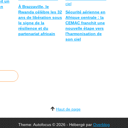
oit un
on
À Brazzaville, le
Rwanda célèbre les 32
Sécurité aérienne en
ans de libération sous
Afrique centrale : la
le signe de la
CEMAC franchit une
résilience et du
nouvelle étape vers
partenariat africain
l'harmonisation de
son ciel
Haut de page
Theme: Autofocus © 2026 - Hébergé par
Overblog