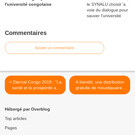
l'université congolaise
Commentaires
Ajouter un commentaire
< Eternal-Congo 2019 : "La
A bientôt, une distribution
santé et la prospérité au
gratuite de moustiquaires
cœur des populations
imprégnées à longue durée
congolaises".
d’action (MILDA) au Congo
Brazzaville. >
Hébergé par Overblog
Top articles
Pages