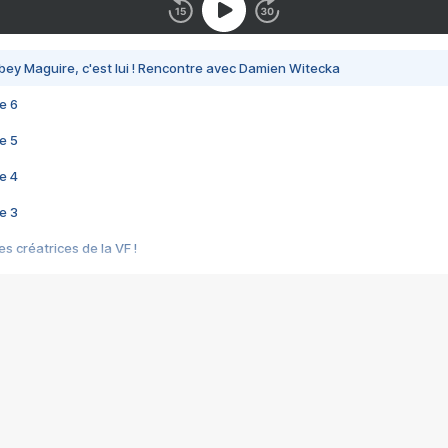
bey Maguire, c'est lui ! Rencontre avec Damien Witecka
e 6
e 5
e 4
e 3
s créatrices de la VF !
e 2
e 1
e Mektoub My Love arrive enfin ! Rencontre avec Shaïn Boumedine et Sal
i : après Toni en famille
elle réalise le bouleversant Dites lui que je l'aime