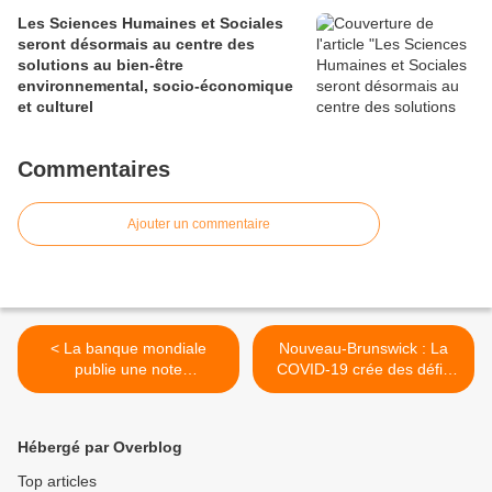
Les Sciences Humaines et Sociales
seront désormais au centre des
solutions au bien-être
environnemental, socio-économique
et culturel
Commentaires
Ajouter un commentaire
< La banque mondiale
Nouveau-Brunswick : La
publie une note
COVID-19 crée des défis
d'orientation à l'attention
d'approvisionnement
des décideurs sur la gestion
alimentaire et soulève des
des feux de forêt
préoccupations en matière
Hébergé par Overblog
de sécurité alimentaire >
Top articles