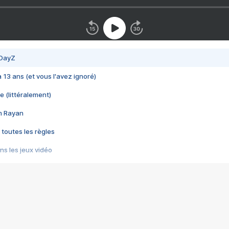
 DayZ
 a 13 ans (et vous l'avez ignoré)
e (littéralement)
im Rayan
 toutes les règles
s les jeux vidéo
us choquant de Rockstar ? - Le scandale BULLY
e plus moche de Steam
du RÊVE tourne au CAUCHEMAR
pendant 8 heures