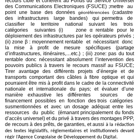
recours ciblé et cohérent au Fonds du Service Universel
des Communications Electroniques (FSUCE) ;mettre au
point une base des données
(cadastre
géoréférencées
des infrastructures large bandes) qui permettra de
classifier le territoire national suivant les trois
catégories suivantes (i) zone α rentable pour le
déploiement des infrastructures par les opérateurs privés ;
(ii) zone β : moyennement rentable et nécessitant donc
la mise à profit de mesure spécifiques (partage
d’infrastructures, itinéraires,…etc.) ; (iii) zone: pas du tout
rentable donc nécessitant absolument l’intervention des
pouvoirs publics à travers le recours massif au FSUCE;
Tirer avantage des différents projets d’énergie et de
transports comportant des câbles à fibre optique et qui
pourraient être mis à profit dans le cadre de la connectivité
nationale et internationale du pays; et évaluer d’une
manière exhaustive les différentes sources de
financement possibles en fonction des trois catégories
susmentionnées et avec un dosage adéquat entre les
ressources du public (émanant principalement du fonds
d’accès universel) et du privé à travers des montages PPP,
de recours à des prêts, de garanties, et aussi
à la rédaction
des textes législatifs, réglementaires et institutionnels devant
.
régir l’Agence Congolaise de Développement du Digital