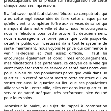
préoccupations de la presse sur l’inauguration de cette
clinique pour ses impressions.
Il a fait savoir qu’il faut d’abord féliciter ce compatriote qui
a eu cette ingénieuse idée de faire cette clinique parce
qu’elle vient ici compléter l’offre aux services de santé qui
manquent dans notre ville et donc, nous l’encourageons,
nous le félicitons pour cette œuvre. Et deuxièmement,
nous encourageons ce privé parce que voilà jusque-là,
c’était le public qui investissait dans tout le système de
santé maintenant, nous voyons le privé qui commence à
venir là-dedans et c’est assez difficile, il faut lui
encourager également et donc ; mes encouragements,
mes félicitations à ce partenaire, ce citoyen de la ville qui
vient compléter l’offre de service de santé dans notre ville
pour le bien de nos populations parce que voilà dans un
quartier Ob centré on vient mettre cette structure qui va
structurer aussi le quartier au lieu que ses populations
aillent vers le Centre-Ville, elles ont dans leur quartier un
service de santé adéquat, très performant, bien équipé
pour leurs soins.
-Monsieur le Maire, au sujet de l’appel à contribution
lancé par la Promoteur avez-vous une réaction à ce sujet ?