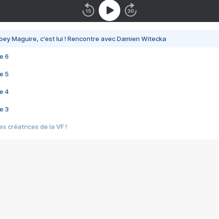
bey Maguire, c'est lui ! Rencontre avec Damien Witecka
e 6
e 5
e 4
e 3
s créatrices de la VF !
e 2
e 1
e Mektoub My Love arrive enfin ! Rencontre avec Shaïn Boumedine et Sal
i : après Toni en famille
elle réalise le bouleversant Dites lui que je l'aime