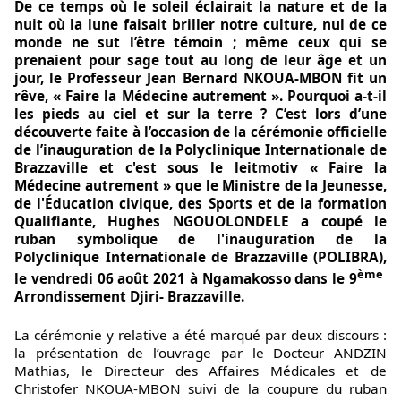
De ce temps où le soleil éclairait la nature et de la
nuit où la lune faisait briller notre culture, nul de ce
monde ne sut l’être témoin ; même ceux qui se
prenaient pour sage tout au long de leur âge et un
jour, le Professeur Jean Bernard NKOUA-MBON fit un
rêve, « Faire la Médecine autrement ». Pourquoi a-t-il
les pieds au ciel et sur la terre ? C’est lors d’une
découverte faite à l’occasion de la cérémonie officielle
de l’inauguration de la Polyclinique Internationale de
Brazzaville et c'est sous le leitmotiv « Faire la
Médecine autrement » que le Ministre de la Jeunesse,
de l'Éducation civique, des Sports et de la formation
Qualifiante, Hughes NGOUOLONDELE a coupé le
ruban symbolique de l'inauguration de la
Polyclinique Internationale de Brazzaville (POLIBRA),
ème
le vendredi 06 août 2021 à Ngamakosso dans le 9
Arrondissement Djiri- Brazzaville.
La cérémonie y relative a été marqué par deux discours :
la présentation de l’ouvrage par le Docteur ANDZIN
Mathias, le Directeur des Affaires Médicales et de
Christofer NKOUA-MBON suivi de la coupure du ruban