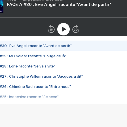
FACE A #30 : Eve Angeli raconte "Avant de partir"
#30 : Eve Angeli raconte "Avant de partir"
#29 : MC Solaar raconte "Bouge de là"
28 : Lorie raconte "Je vais vite"
#27 : Christophe Willem raconte "Jacques a dit"
#26 : Chimène Badi raconte "Entre nous"
#25 : Indochine raconte "3e sexe"
#24 : Zaho raconte "C'est chelou"
#23 : Patrick Bruel raconte "Au café des délices"