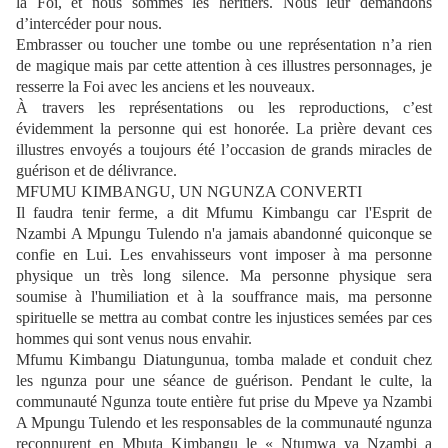
la Foi, et nous sommes les héritiers. Nous leur demandons
d’intercéder pour nous.
Embrasser ou toucher une tombe ou une représentation n’a rien
de magique mais par cette attention à ces illustres personnages, je
resserre la Foi avec les anciens et les nouveaux.
À travers les représentations ou les reproductions, c’est
évidemment la personne qui est honorée. La prière devant ces
illustres envoyés a toujours été l’occasion de grands miracles de
guérison et de délivrance.
MFUMU KIMBANGU, UN NGUNZA CONVERTI
Il faudra tenir ferme, a dit Mfumu Kimbangu car l'Esprit de
Nzambi A Mpungu Tulendo n'a jamais abandonné quiconque se
confie en Lui. Les envahisseurs vont imposer à ma personne
physique un très long silence. Ma personne physique sera
soumise à l'humiliation et à la souffrance mais, ma personne
spirituelle se mettra au combat contre les injustices semées par ces
hommes qui sont venus nous envahir.
Mfumu Kimbangu Diatungunua, tomba malade et conduit chez
les ngunza pour une séance de guérison. Pendant le culte, la
communauté Ngunza toute entière fut prise du Mpeve ya Nzambi
A Mpungu Tulendo et les responsables de la communauté ngunza
reconnurent en Mbuta Kimbangu le « Ntumwa ya Nzambi a