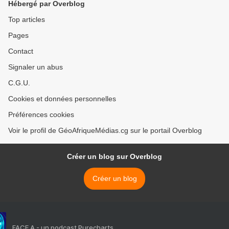
Hébergé par Overblog
MBEMBA
Top articles
Pages
Contact
Signaler un abus
C.G.U.
Cookies et données personnelles
Préférences cookies
Voir le profil de GéoAfriqueMédias.cg sur le portail Overblog
Créer un blog sur Overblog
Créer un blog
FACE A - un podcast Purecharts