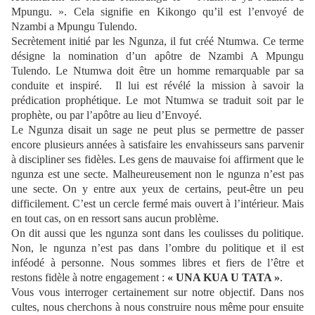
Mpungu. ». Cela signifie en Kikongo qu’il est l’envoyé de
Nzambi a Mpungu Tulendo.
Secrètement initié par les Ngunza, il fut créé Ntumwa. Ce terme
désigne la nomination d’un apôtre de Nzambi A Mpungu
Tulendo. Le Ntumwa doit être un homme remarquable par sa
conduite et inspiré. Il lui est révélé la mission à savoir la
prédication prophétique. Le mot Ntumwa se traduit soit par le
prophète, ou par l’apôtre au lieu d’Envoyé.
Le Ngunza disait un sage ne peut plus se permettre de passer
encore plusieurs années à satisfaire les envahisseurs sans parvenir
à discipliner ses fidèles. Les gens de mauvaise foi affirment que le
ngunza est une secte. Malheureusement non le ngunza n’est pas
une secte. On y entre aux yeux de certains, peut-être un peu
difficilement. C’est un cercle fermé mais ouvert à l’intérieur. Mais
en tout cas, on en ressort sans aucun problème.
On dit aussi que les ngunza sont dans les coulisses du politique.
Non, le ngunza n’est pas dans l’ombre du politique et il est
inféodé à personne. Nous sommes libres et fiers de l’être et
restons fidèle à notre engagement :
« UNA KUA U TATA »
.
Vous vous interroger certainement sur notre objectif. Dans nos
cultes, nous cherchons à nous construire nous même pour ensuite