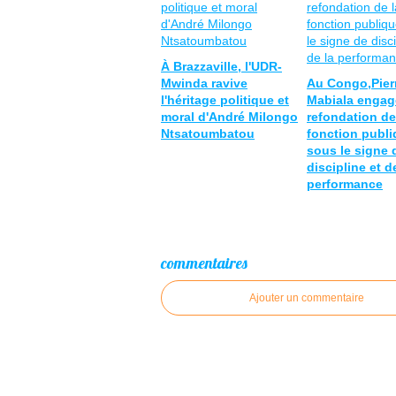
À Brazzaville, l'UDR-
Mwinda ravive
Au Congo,Pier
l'héritage politique et
Mabiala engag
moral d'André Milongo
refondation de
Ntsatoumbatou
fonction publ
sous le signe 
discipline et d
performance
commentaires
Ajouter un commentaire