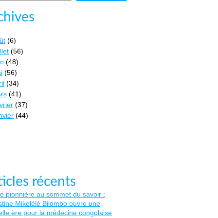
chives
ût
(6)
llet
(56)
in
(48)
i
(56)
il
(34)
rs
(41)
vrier
(37)
nvier
(44)
ticles récents