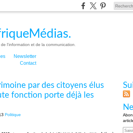
riqueMédias.
de l'information et de la communication.
ies
Newsletter
Contact
rimoine par des citoyens élus
Su
e fonction porte déjà les
Ne
13
Politique
Abonn
artic
Email