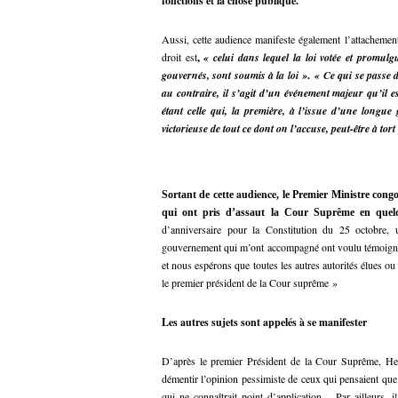
fonctions et la chose publique.
Aussi, cette audience manifeste également l’attachement
droit est
,
« celui dans lequel la loi votée et promulgu
gouvernés, sont soumis à la loi »
.
« Ce qui se passe 
au contraire, il s’agit d’un événement majeur qu’il es
étant celle qui, la première, à l’issue d’une longue
victorieuse de tout ce dont on l’accuse, peut-être à tor
audience
Sortant de cette
, le Premier Ministre con
qui ont pris d’assaut la Cour Suprême en quel
d’anniversaire pour la Constitution du 25 octobre
gouvernement qui m’ont accompagné ont voulu témoigner le
et nous espérons que toutes les autres autorités élues o
le premier président de la Cour suprême »
Les autres sujets sont appelés à se manifester
D’après le premier Président de la Cour Suprême, H
démentir l’opinion pessimiste de ceux qui pensaient que l
qui ne connaîtrait point d’application.
Par ailleurs, i