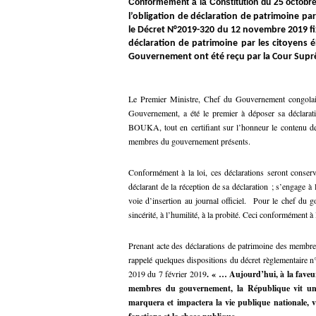
Conformément à la Constitution du 25 octobre 
l’obligation de déclaration de patrimoine p
le Décret N°2019-320 du 12 novembre 2019 fixan
déclaration de patrimoine par les citoyens
Gouvernement ont été reçu par la Cour Suprê
Le Premier Ministre, Chef du Gouvernement congol
Gouvernement, a été le premier à déposer sa déclara
BOUKA, tout en certifiant sur l’honneur le contenu de 
membres du gouvernement présents.
Conformément à la loi, ces déclarations seront conser
déclarant de la réception de sa déclaration ; s’engage à
voie d’insertion au journal officiel. Pour le chef du 
sincérité, à l’humilité, à la probité. Ceci conformément à
Prenant acte des déclarations de patrimoine des mem
rappelé quelques dispositions du décret règlementaire 
2019 du 7 février 2019
.
« … Aujourd’hui, à la faveur
membres du gouvernement, la République vit un 
marquera et impactera la vie publique nationale, vu