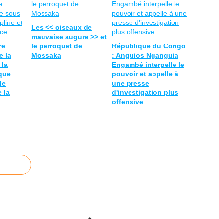
Les << oiseaux de
mauvaise augure >> et
re
le perroquet de
République du Congo
e la
Mossaka
: Anguios Nganguia
 la
Engambé interpelle le
ique
pouvoir et appelle à
de
une presse
e la
d'investigation plus
offensive