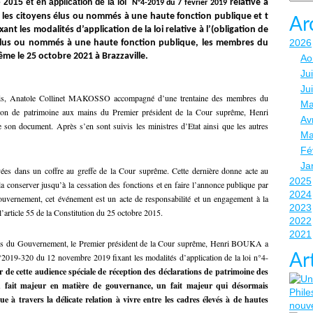
2015 et en application de la loi
relative à
N°4-2019 du 7 février 2019
ar les citoyens élus ou nommés à une haute fonction publique
et t
Ar
t les modalités d’application de la loi relative à l’(obligation de
2026
 élus ou nommés à une haute fonction publique, les membres du
me le 25 octobre 2021 à Brazzaville.
Ao
Jui
Ju
ais, Anatole Collinet MAKOSSO accompagné d’une trentaine des membres du
Ma
tion de patrimoine aux mains du Premier président de la Cour suprême, Henri
Avr
son document. Après s’en sont suivis les ministres d’Etat ainsi que les autres
Ma
Fé
Ja
vées dans un coffre au greffe de la Cour suprême. Cette dernière donne acte au
2025
 la conserver jusqu’à la cessation des fonctions et en faire l’annonce publique par
2024
gouvernement, cet événement est un acte de responsabilité et un engagement à la
2023
 l’article 55 de la Constitution du 25 octobre 2015.
2022
2021
bres du Gouvernement, le Premier président de la Cour suprême, Henri BOUKA a
Ar
n°2019-320 du 12 novembre 2019 fixant les modalités d’application de la loi n°4-
 de cette audience spéciale de réception des déclarations de patrimoine des
fait majeur en matière de gouvernance, un fait majeur qui désormais
e à travers la délicate relation à vivre entre les cadres élevés à de hautes