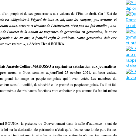
 d’un peuple et de ses gouvernants aux valeurs de l’Etat de droit. Car l’Etat de
ée est obligatoire à l’égard de tous et, où, tous les citoyens, gouvernants et
devant nous, acteurs et témoins de l’événement, n’est pas un fait anodin ; non
t de l’intérêt de la nation de perpétuer, de génération en génération, la nôtre
 gestation de 29 ans, a franchi enfin le Rubicon. Notre génération doit être
t ou avec raison »
, a déclaré Henri BOUKA.
golais Anatole Collinet MAKOSSO a exprimé sa satisfaction aux journalistes
,
« Nous sommes aujourd’hui 25 octobre 2021, un beau cadeau
ques mots
, un grand hommage au peuple congolais qui l’avait votée. Les membres du
ur sens d’humilité, de sincérité et de probité au peuple congolais. Ils l’ont fait
u nommées à de très hautes fonctions vont emboîter le pas comme l’a fait lui-même
enri BOUKA, la présence du Gouvernement dans la salle d’audience vient de
a loi sur la déclaration de patrimoine n’était qu’un leurre, une loi de pure forme,
l a aussi indiqué que la plus haute juridiction nationale n'a pas les moyens de