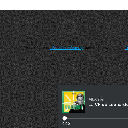
Voir le profil de
GéoAfriqueMédias.cg
sur le portail Overblog
Cr
AlloCiné
La VF de Leonardo
0:00