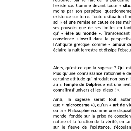
retrouve, par le fait de la pandémie
l’existence. Comme devant toute «
situ
moins par son perpétuel questionneme
existence sur terre. Toute « situation-l
soi » et une remise en cause de ses mult
ses pouvoirs que de ses limites en ta
qu’
« être au monde ».
Transcendant 
conscience s’inscrit dans la perspect
l’Antiquité grecque, comme
« amour de
éclaire la nuit terrestre et dissipe l’obs
Alors, qu’est-ce que la sagesse ? Qui es
Plus qu’une connaissance rationnelle de
certaine attitude qu’introduit non pas n’
au
« Temple de Delphes »
est une invit
connaîtrasl’univers et les dieux ! ».
Ainsi, la sagesse serait tout aut
que
« microcosme »),
qu’un
« art de vi
ou la « Philosophie »comme une disposit
monde, fondée sur la prise de conscie
nature et la fonction de la vérité, en t
sur le fleuve de l’existence, s’écoul