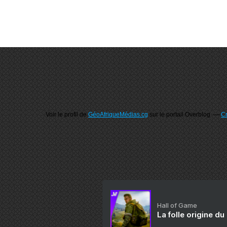
Voir le profil de
GéoAfriqueMédias.cg
sur le portail Overblog
Cr
Hall of Game
La folle origine du