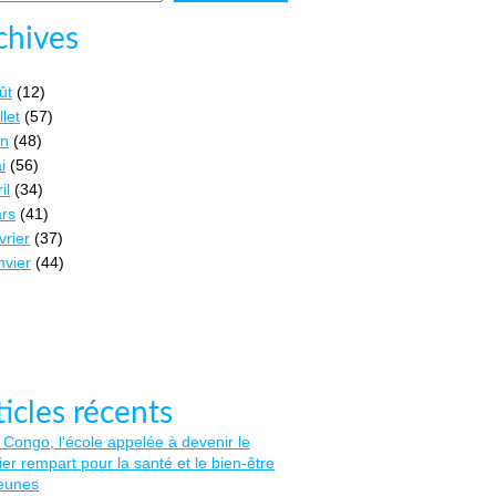
chives
ût
(12)
llet
(57)
in
(48)
i
(56)
il
(34)
rs
(41)
vrier
(37)
nvier
(44)
ticles récents