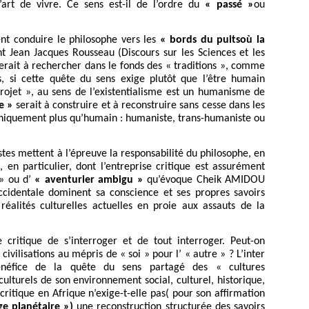
u’art de vivre. Ce sens est-il de l’ordre du
« passé »
ou
nt conduire le philosophe vers les
« bords du puitsoù la
 Jean Jacques Rousseau (Discours sur les Sciences et les
e serait à rechercher dans le fonds des « traditions », comme
, si cette quête du sens exige plutôt que l’être humain
rojet », au sens de l’existentialisme est un humanisme de
e »
serait à construire et à reconstruire sans cesse dans les
éthiquement plus qu’humain : humaniste, trans-humaniste ou
stes mettent à l’épreuve la responsabilité du philosophe, en
, en particulier, dont l’entreprise critique est assurément
 » ou d’
« aventurier ambigu »
qu’évoque Cheik AMIDOU
ccidentale dominent sa conscience et ses propres savoirs
réalités culturelles actuelles en proie aux assauts de la
e critique de s’interroger et de tout interroger. Peut-on
civilisations au mépris de « soi » pour l’ « autre » ? L’inter
bénéfice de la quête du sens partagé des « cultures
ulturels de son environnement social, culturel, historique,
critique en Afrique n’exige-t-elle pas( pour son affirmation
ge planétaire »)
une reconstruction structurée des savoirs