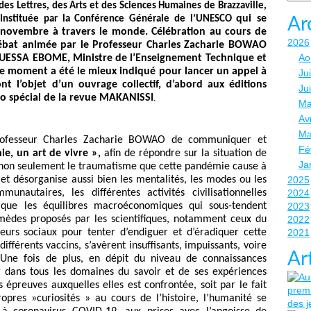
es Lettres, des Arts et des Sciences Humaines de Brazzaville,
qui se
 Instituée par la Conférence Générale de l’UNESCO
Ar
e novembre à travers le monde. Célébration au cours de
2026
ébat animée par le Professeur Charles Zacharie BOWAO
Ao
UESSA EBOME, Ministre de l’Enseignement Technique et
, le moment a été le mieux indiqué pour lancer un appel à
Jui
nt l’objet d’un ouvrage collectif, d’abord aux éditions
Ju
o spécial de la revue MAKANISSI
.
Ma
Avr
Ma
 Professeur Charles Zacharie BOWAO de communiquer et
Fé
ie, un art de vivre »,
afin de répondre sur la situation de
Ja
 non seulement le traumatisme que cette pandémie cause à
 et désorganise aussi bien les mentalités, les modes ou les
2025
unautaires, les différentes activités civilisationnelles
2024
s…) que les équilibres macroéconomiques qui sous-tendent
2023
remèdes proposés par les scientifiques, notamment ceux du
2022
urs sociaux pour tenter d’endiguer et d’éradiquer cette
2021
ifférents vaccins, s’avèrent insuffisants, impuissants, voire
Ar
 Une fois de plus, en dépit du niveau de connaissances
ir dans tous les domaines du savoir et de ses expériences
s épreuves auxquelles elles est confrontée, soit par le fait
ropres »curiosités » au cours de l’histoire, l’humanité se