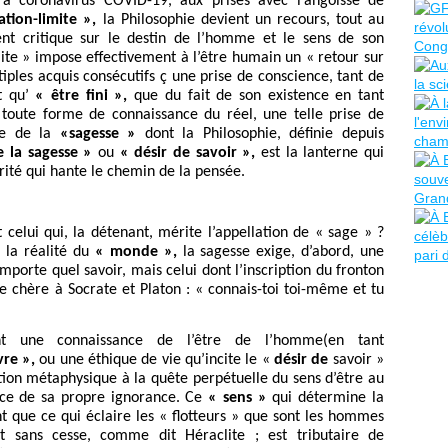
 à coronavirus COVID-19, aux prises avec l’angoisse de
ation-limite »,
la Philosophie devient un recours, tout au
nt critique sur le destin de l’homme et le sens de son
imite » impose effectivement à l’être humain un « retour sur
iples acquis consécutifs ç une prise de conscience, tant de
nt qu’
« être fini »,
que du fait de son existence en tant
toute forme de connaissance du réel, une telle prise de
ive de la
«sagesse »
dont la Philosophie, définie depuis
 la sagesse »
ou
« désir de savoir »,
est la lanterne qui
curité qui hante le chemin de la pensée.
t celui qui, la détenant, mérite l’appellation de « sage » ?
 la réalité du
« monde »,
la sagesse exige, d’abord, une
importe quel savoir, mais celui dont l’inscription du fronton
e chère à Socrate et Platon : « connais-toi toi-même et tu
ant une connaissance de l’être de l’homme(en tant
vre »,
ou une éthique de vie qu’incite le «
désir de
savoir »
ion métaphysique à la quête perpétuelle du sens d’être au
nce de sa propre ignorance. Ce
« sens »
qui détermine la
ant que ce qui éclaire les « flotteurs » que sont les hommes
ant sans cesse, comme dit Héraclite ; est tributaire de