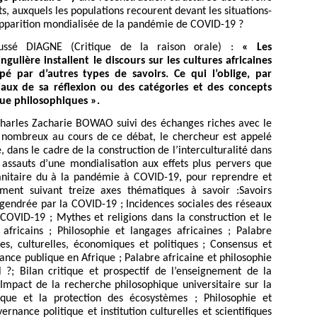
s, auxquels les populations recourent devant les situations-
’apparition mondialisée de la pandémie de COVID-19 ?
ussé DIAGNE (Critique de la raison orale) :
« Les
gulière installent le discours sur les cultures africaines
 par d’autres types de savoirs. Ce qui l’oblige, par
ux de sa réflexion ou des catégories et des concepts
que philosophiques ».
 Charles Zacharie BOWAO suivi des échanges riches avec le
s nombreux au cours de ce débat, le chercheur est appelé
, dans le cadre de la construction de l’interculturalité dans
 assauts d’une mondialisation aux effets plus pervers que
 sanitaire du à la pandémie à COVID-19, pour reprendre et
ment suivant treize axes thématiques à savoir :Savoirs
ngendrée par la COVID-19 ; Incidences sociales des réseaux
 COVID-19 ; Mythes et religions dans la construction et le
 africains ; Philosophie et langages africaines ; Palabre
les, culturelles, économiques et politiques ; Consensus et
nance publique en Afrique ; Palabre africaine et philosophie
 ?; Bilan critique et prospectif de l’enseignement de la
Impact de la recherche philosophique universitaire sur la
ue et la protection des écosystèmes ; Philosophie et
rnance politique et institution culturelles et scientifiques