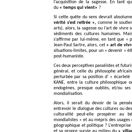
l’acquisition de la sagesse. En tant q
du
« temps qui vient»
?
Si cette quête du sens devrait absolume
vérité s’est retirée »,
comme le soutient
arts), alors, la sagesse ou l’art de vivr
sédiments des cultures humaines. Mais
s’affirme par lui-même, en tant que « p
Jean-Paul Sartre, alors, cet
« art de vivr
situations-limites, pour un « devenir » 
post-humaniste.
Ces deux perceptives passéistes et futuri
général, et celle du philosophe africain
perturbée par sa position d’ « écartelé
KANE, entre la culture philosophique o
endogènes, presque oubliés, et/ou ses 
mondialisation.
Alors, il serait du devoir de la pensé
entrevoir le dialogue des cultures ou des 
culturalité peut-elle prospérer au 
mondialistes » et au mépris des usages c
géographique et politique ? L’entreprise 
et sa propre survie au milieu du
« villa