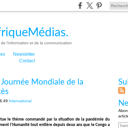
riqueMédias.
de l'information et de la communication.
ies
Newsletter
Contact
a Journée Mondiale de la
Su
cès
6:49
International
Ne
Abonn
artic
stitue le thème commandé par la situation de la pandémie du
Email
ement l’Humanité tout entière depuis deux ans que le Congo a