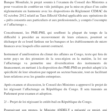
Banque Mondiale, le projet soumis à l’examen du Conseil des Ministres a
pour vocation de combler un vide juridique, par la mise en place d’un cadre
réglementaire en harmonie avec les dispositions du Règlement CEMAC du
02 octobre 2012 relatif au Taux Effectif Global applicable aux opérations de
« prêts consentis aux particuliers et aux professionnels, y compris l’escompte
et l’affacturage ».
Concrètement, les PME-PMI, qui souffrent la plupart du temps de la
difficulté à procéder au recouvrement de leurs créances, pourront se
décharger de ce lourd fardeau sur les banques et les établissements de micro
finances avec lesquels elles auront contracté.
Instrument d’amélioration du climat des affaires au Congo, texte qui fera de
notre pays un des pionniers de la sous-région en la matière, la loi sur
l’affacturage va permettre une diversification des instruments de
financement, en mettant à la disposition des PME-PMI un produit adapté à la
spécificité de leur situation par rapport au secteur bancaire, tout en facilitant
leurs relations avec les grandes entreprises.
Après examen et discussion, le Conseil des Ministres a approuvé le projet de
loi régissant l’affacturage en République du Congo. Il sera transmis au
Parlement pour examen et adoption.
2/ – Projet de loi régissant le crédit-bail en République du Congo.
Poursuivant son propos, le Ministre ANDELY a présenté ce projet, qui