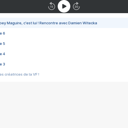
bey Maguire, c'est lui ! Rencontre avec Damien Witecka
e 6
e 5
e 4
e 3
s créatrices de la VF !
e 2
e 1
e Mektoub My Love arrive enfin ! Rencontre avec Shaïn Boumedine et Sal
i : après Toni en famille
elle réalise le bouleversant Dites lui que je l'aime