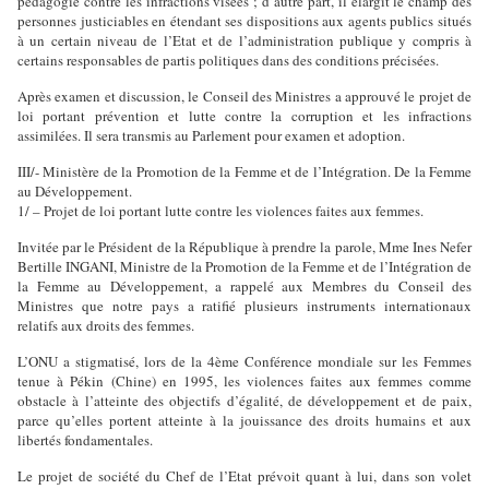
pédagogie contre les infractions visées ; d’autre part, il élargit le champ des
personnes justiciables en étendant ses dispositions aux agents publics situés
à un certain niveau de l’Etat et de l’administration publique y compris à
certains responsables de partis politiques dans des conditions précisées.
Après examen et discussion, le Conseil des Ministres a approuvé le projet de
loi portant prévention et lutte contre la corruption et les infractions
assimilées. Il sera transmis au Parlement pour examen et adoption.
III/- Ministère de la Promotion de la Femme et de l’Intégration. De la Femme
au Développement.
1/ – Projet de loi portant lutte contre les violences faites aux femmes.
Invitée par le Président de la République à prendre la parole, Mme Ines Nefer
Bertille INGANI, Ministre de la Promotion de la Femme et de l’Intégration de
la Femme au Développement, a rappelé aux Membres du Conseil des
Ministres que notre pays a ratifié plusieurs instruments internationaux
relatifs aux droits des femmes.
L’ONU a stigmatisé, lors de la 4ème Conférence mondiale sur les Femmes
tenue à Pékin (Chine) en 1995, les violences faites aux femmes comme
obstacle à l’atteinte des objectifs d’égalité, de développement et de paix,
parce qu’elles portent atteinte à la jouissance des droits humains et aux
libertés fondamentales.
Le projet de société du Chef de l’Etat prévoit quant à lui, dans son volet