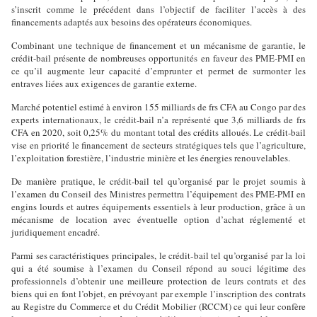
s’inscrit comme le précédent dans l’objectif de faciliter l’accès à des
financements adaptés aux besoins des opérateurs économiques.
Combinant une technique de financement et un mécanisme de garantie, le
crédit-bail présente de nombreuses opportunités en faveur des PME-PMI en
ce qu’il augmente leur capacité d’emprunter et permet de surmonter les
entraves liées aux exigences de garantie externe.
Marché potentiel estimé à environ 155 milliards de frs CFA au Congo par des
experts internationaux, le crédit-bail n’a représenté que 3,6 milliards de frs
CFA en 2020, soit 0,25% du montant total des crédits alloués. Le crédit-bail
vise en priorité le financement de secteurs stratégiques tels que l’agriculture,
l’exploitation forestière, l’industrie minière et les énergies renouvelables.
De manière pratique, le crédit-bail tel qu’organisé par le projet soumis à
l’examen du Conseil des Ministres permettra l’équipement des PME-PMI en
engins lourds et autres équipements essentiels à leur production, grâce à un
mécanisme de location avec éventuelle option d’achat réglementé et
juridiquement encadré.
Parmi ses caractéristiques principales, le crédit-bail tel qu’organisé par la loi
qui a été soumise à l’examen du Conseil répond au souci légitime des
professionnels d’obtenir une meilleure protection de leurs contrats et des
biens qui en font l’objet, en prévoyant par exemple l’inscription des contrats
au Registre du Commerce et du Crédit Mobilier (RCCM) ce qui leur confère