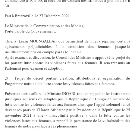
Commencée à 10 h 00, la réunion du Conseil des Ministres a pris fin à 13 h
30.
Fait à Brazzaville, le 27 Décembre 2021
Le Ministre de la Communication et des Médias,
Porte-parole du Gouvernement,
Thierry Lézin MOUNGALLA/- qui permettent de mieux réprimer certains
agissements préjudiciables à la condition des femmes, jusque-là
insuffisamment pris en compte par la loi pénale.
Après examen et discussion, le Conseil des Ministres a approuvé le projet de
loi portant lutte contre les violences faites aux femmes. Il sera transmis au
Parlement pour examen et adoption.
2/ – Projet de décret portant création, attributions et organisation du
Programme national de lutte contre les violences faites aux femmes.
Présentant cette affaire, la Ministre INGANI, tout en rappelant les instruments
juridiques souscrits ou adoptés par la République du Congo en matière de
lutte contre les violences faites aux femmes ainsi que l’appel solennel lancé
devant ses pairs de l’Union Africaine par le Président de la République le 25
novembre 2021 à une « masculinité positive » dans la lutte contre les
violences faites aux femmes, a rappelé la persistance de la vulnérabilité des
femmes de notre pays face à ces phénomènes.