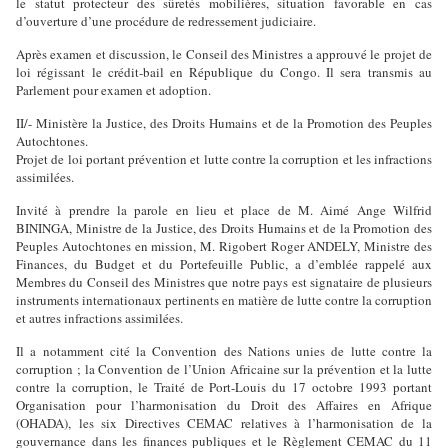
le statut protecteur des sûretés mobilières, situation favorable en cas
d’ouverture d’une procédure de redressement judiciaire.
Après examen et discussion, le Conseil des Ministres a approuvé le projet de
loi régissant le crédit-bail en République du Congo. Il sera transmis au
Parlement pour examen et adoption.
II/- Ministère la Justice, des Droits Humains et de la Promotion des Peuples
Autochtones.
Projet de loi portant prévention et lutte contre la corruption et les infractions
assimilées.
Invité à prendre la parole en lieu et place de M. Aimé Ange Wilfrid
BININGA, Ministre de la Justice, des Droits Humains et de la Promotion des
Peuples Autochtones en mission, M. Rigobert Roger ANDELY, Ministre des
Finances, du Budget et du Portefeuille Public, a d’emblée rappelé aux
Membres du Conseil des Ministres que notre pays est signataire de plusieurs
instruments internationaux pertinents en matière de lutte contre la corruption
et autres infractions assimilées.
Il a notamment cité la Convention des Nations unies de lutte contre la
corruption ; la Convention de l’Union Africaine sur la prévention et la lutte
contre la corruption, le Traité de Port-Louis du 17 octobre 1993 portant
Organisation pour l’harmonisation du Droit des Affaires en Afrique
(OHADA), les six Directives CEMAC relatives à l’harmonisation de la
gouvernance dans les finances publiques et le Règlement CEMAC du 11