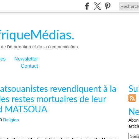
riqueMédias.
de l'information et de la communication.
ies
Newsletter
Contact
atsouanistes revendiquent à la
Su
des restes mortuaires de leur
ard MATSOUA
Ne
0
Religion
Abonn
artic
Email