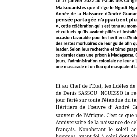
Le 17 janvier 2022 au Palais des Congr
Matsouanistes que dirige le Ngudi 
Année de la Naissance d’André Granar
pensée partagée n’appartient plu
»,
cette célébration qui s’est tenu au mome
et cultuels qu’ils avaient pillés et insta
occasion favorable pour les héritiers d’An
des restes mortuaires de leur guide afin q
leader. Selon leur recherche et témoignage
ce dernier dans une prison à Madagascar. O
jours, l’administration coloniale ne leur a
une mascarade et un flou qui masquaient 
Et au Chef de l’Etat, les fidèles
de Denis SASSOU NGUESSO la rec
jour férié sur toute l’étendue du te
Héritiers de l’œuvre d’ André G
sauveur de l’Afrique. C’est ce que
Anniversaire de la naissance de cel
français. Nonobstant le soleil a
hommes, ayant foi à celui dont S