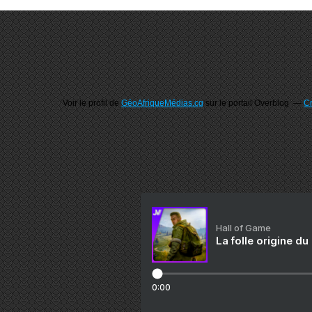
Voir le profil de
GéoAfriqueMédias.cg
sur le portail Overblog
Cr
Hall of Game
La folle origine du
0:00