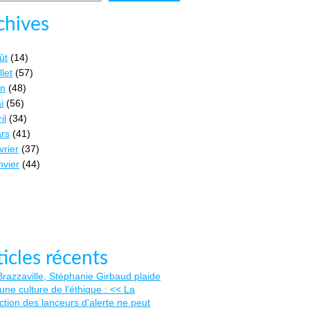
chives
ût
(14)
llet
(57)
in
(48)
i
(56)
il
(34)
rs
(41)
vrier
(37)
nvier
(44)
ticles récents