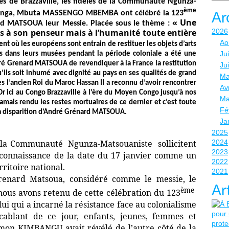
ès de Brazzaville, les fidèles de la Communauté Ngunza-
ème
Nganga, Mbuta MASSENGO MBEMBA ont célébré la 123
Ar
« Une
d MATSOUA leur Messie. Placée sous le thème :
2026
s à son penseur mais à l’humanité toute entière
Ao
nt où les européens sont entrain de restituer les objets d’arts
Jui
llés dans leurs musées pendant la période coloniale a été une
dré Grenard MATSOUA de revendiquer à la France la restitution
Ju
u’ils soit inhumé avec dignité au pays en ses qualités de grand
Ma
s l’ancien Roi du Maroc Hassan II a reconnu d’avoir rencontrer
Avr
r ici au Congo Brazzaville à l’ère du Moyen Congo jusqu’à nos
Ma
 jamais rendu les restes mortuaires de ce dernier et c’est toute
Fé
la disparition d’André Grénard MATSOUA.
Ja
2025
2024
 de la Communauté Ngunza-Matsouaniste sollicitent
2023
onnaissance de la date du 17 janvier comme un
2022
rritoire national.
2021
renard Matsoua, considéré comme le messie, le
Ar
ème
 nous avons retenu de cette célébration du 123
ui qui a incarné la résistance face au colonialisme
ccablant de ce jour, enfants, jeunes, femmes et
imon KIMBANGU avait révélé de l’autre côté de la