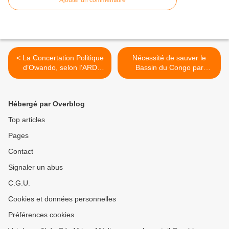
Ajouter un commentaire
< La Concertation Politique
Nécessité de sauver le
d’Owando, selon l’ARD
Bassin du Congo par
n’est qu’une ruse politique
l’amélioration de la sécurité
alimentaire et la résilience
au changement climatique
Hébergé par Overblog
>
Top articles
Pages
Contact
Signaler un abus
C.G.U.
Cookies et données personnelles
Préférences cookies