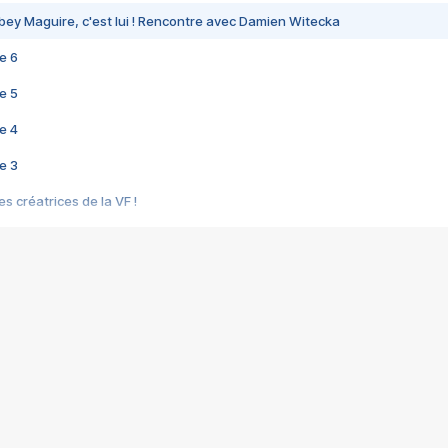
bey Maguire, c'est lui ! Rencontre avec Damien Witecka
e 6
e 5
e 4
e 3
s créatrices de la VF !
e 2
e 1
e Mektoub My Love arrive enfin ! Rencontre avec Shaïn Boumedine et Sal
i : après Toni en famille
elle réalise le bouleversant Dites lui que je l'aime
ais ! Rencontre autour de Vie privée de Rebecca Zlotowski