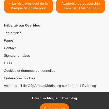
< Le Vice-président de la
Académie du Leadership
Banque Mondiale pour
Féminin : Plus de 300
l’Afrique de l’Ouest et du
femmes congolaises sont
Centre, Ousmane
désormais aptes pour leur
DIAGANA en visite de
autonomisation afin de
Hébergé par Overblog
travail à Brazzaville
manifester leur leadership >
Top articles
Pages
Contact
Signaler un abus
C.G.U.
Cookies et données personnelles
Préférences cookies
Voir le profil de GéoAfriqueMédias.cg sur le portail Overblog
Créer un blog sur Overblog
Créer un blog