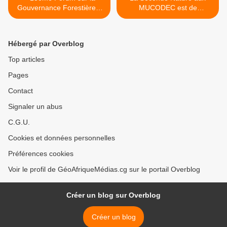
Gouvernance Forestière –
MUCODEC est de
République du Congo 2022
Performer un modèle
original et diversifié au
service des sociétaires >
Hébergé par Overblog
Top articles
Pages
Contact
Signaler un abus
C.G.U.
Cookies et données personnelles
Préférences cookies
Voir le profil de GéoAfriqueMédias.cg sur le portail Overblog
Créer un blog sur Overblog
Créer un blog