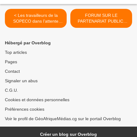
< Les travailleurs de la
FORUM SUR LE
SOPECO dans l’attente
PARTENARIAT PUBLIC-
d’une nouvelle Direction
PRIVÉ KINTÉLÉ, DU 30 AU
Générale
31 MAI 2022 | SUR
RÉSERVATION >
Hébergé par Overblog
Top articles
Pages
Contact
Signaler un abus
C.G.U.
Cookies et données personnelles
Préférences cookies
Voir le profil de GéoAfriqueMédias.cg sur le portail Overblog
Créer un blog sur Overblog