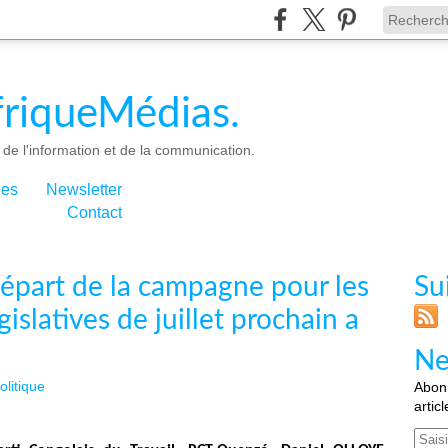
riqueMédias.
de l'information et de la communication.
ies
Newsletter
Contact
épart de la campagne pour les
Su
gislatives de juillet prochain a
Ne
olitique
Abonn
artic
Email