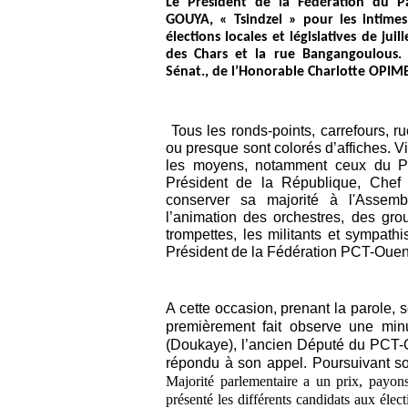
Le Président de la Fédération du Pa
GOUYA, « Tsindzel » pour les intime
élections locales et législatives de ju
des Chars et la rue Bangangoulous.
Sénat., de l’Honorable Charlotte OPIMB
Tous les ronds-points, carrefours, 
ou presque sont colorés d’affiches. Vi
les moyens, notamment ceux du Par
Président de la République, Chef 
conserver sa majorité à l'Assem
l’animation des orchestres, des gro
trompettes, les militants et sympat
Président de la Fédération PCT-Oue
A cette occasion, prenant la parol
premièrement fait observe une m
(Doukaye), l’ancien Député du PCT-Ou
répondu à son appel. Poursuivant so
Majorité parlementaire a un prix, payons
présenté les différents candidats aux éle