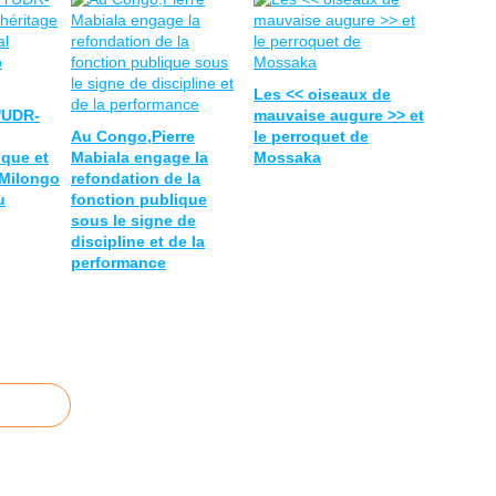
Les << oiseaux de
l'UDR-
mauvaise augure >> et
Au Congo,Pierre
le perroquet de
ique et
Mabiala engage la
Mossaka
 Milongo
refondation de la
u
fonction publique
sous le signe de
discipline et de la
performance