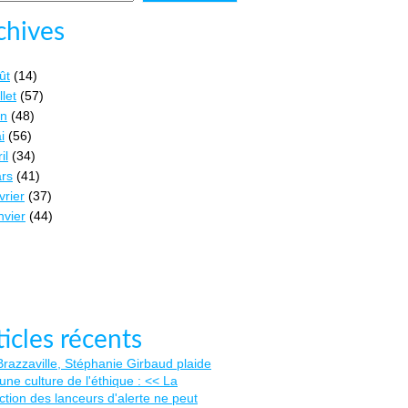
chives
ût
(14)
llet
(57)
in
(48)
i
(56)
il
(34)
rs
(41)
vrier
(37)
nvier
(44)
ticles récents