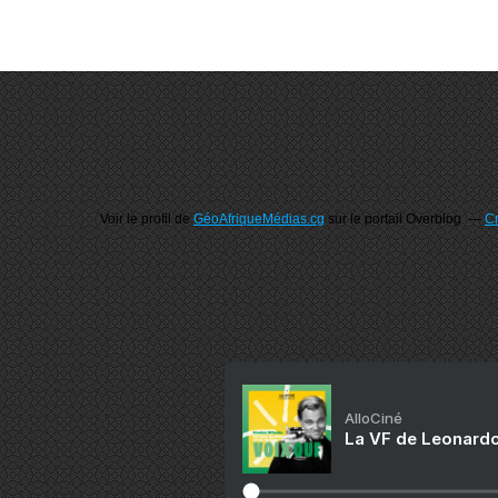
Voir le profil de
GéoAfriqueMédias.cg
sur le portail Overblog
Cr
AlloCiné
La VF de Leonardo