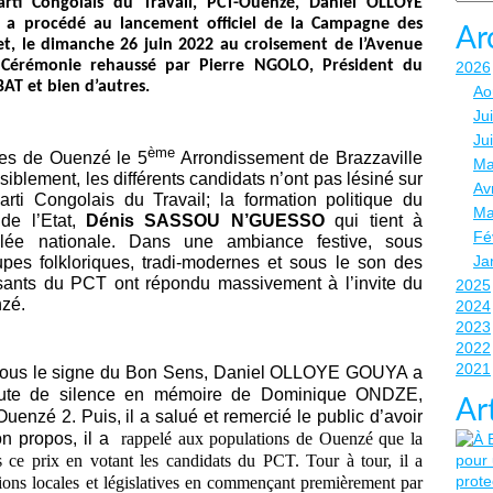
rti Congolais du Travail, PCT-Ouenzé, Daniel OLLOYE
s a procédé au lancement officiel de la Campagne des
Ar
illet, le dimanche 26 juin 2022 au croisement de l’Avenue
 Cérémonie rehaussé par Pierre NGOLO, Président du
2026
AT et bien d’autres.
Ao
Jui
Ju
ème
rues de Ouenzé le 5
Arrondissement de Brazzaville
Ma
siblement, les différents candidats n’ont pas lésiné sur
Avr
ti Congolais du Travail; la formation politique du
Ma
de l’Etat,
Dénis SASSOU N’GUESSO
qui tient à
Fé
blée nationale. Dans une ambiance festive, sous
Ja
upes folkloriques, tradi-modernes et sous le son des
hisants du PCT ont répondu massivement à l’invite du
2025
nzé.
2024
2023
2022
2021
e, sous le signe du Bon Sens, Daniel OLLOYE GOUYA a
inute de silence en mémoire de Dominique ONDZE,
Ar
enzé 2. Puis, il a salué et remercié le public d’avoir
n propos, il a
rappelé aux populations de Ouenzé que la
 ce prix en votant les candidats du PCT. Tour à tour, il a
ctions locales et législatives en commençant premièrement par