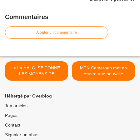
Commentaires
Ajouter un commentaire
< La HALC, SE DONNE
MTN Cameroun met en
LES MOYENS DE
œuvre une nouvelle
PREPARER,
solution d'analyse de
L’ELABORATION DU PLAN
données et d'IA alimentée
MULTISECTORIEL DE
par LigaData >
Hébergé par Overblog
PREVENTION CONTRE LA
CORRUPTION
Top articles
Pages
Contact
Signaler un abus