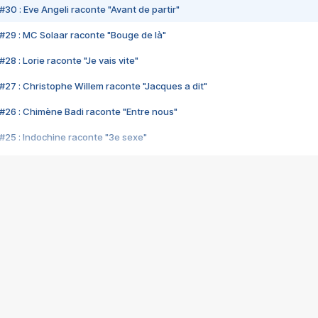
#30 : Eve Angeli raconte "Avant de partir"
#29 : MC Solaar raconte "Bouge de là"
28 : Lorie raconte "Je vais vite"
#27 : Christophe Willem raconte "Jacques a dit"
#26 : Chimène Badi raconte "Entre nous"
#25 : Indochine raconte "3e sexe"
#24 : Zaho raconte "C'est chelou"
#23 : Patrick Bruel raconte "Au café des délices"
#22 : Kyo raconte "Le chemin"
#21 : Nolwenn Leroy raconte "Cassé"
#20 : Patrick Hernandez raconte "Born to be alive"
#19 : Lorie raconte "Près de moi"
#18 : Michael Jones raconte "A nos actes manqués" (avec Jean-Jacque