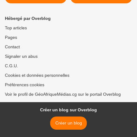
technique de football d'Ignié
l'obtention du
par le Président de la
consentement, libre,
FECOFOOT, Jean Guy
informe et préalable (CLIP)
Hébergé par Overblog
Blaise MAYOLAS
>
Top articles
Pages
Contact
Signaler un abus
C.G.U.
Cookies et données personnelles
Préférences cookies
Voir le profil de GéoAfriqueMédias.cg sur le portail Overblog
Créer un blog sur Overblog
Créer un blog