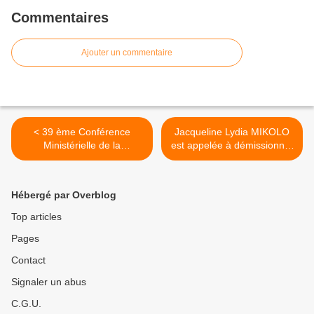
Commentaires
Ajouter un commentaire
< 39 ème Conférence
Jacqueline Lydia MIKOLO
Ministérielle de la
est appelée à démissionner
CONFEJES: Symposium
et de se mettre à la
International
disposition de la Justice
avec tous ses
Hébergé par Overblog
collaborateurs >
Top articles
Pages
Contact
Signaler un abus
C.G.U.