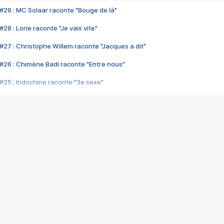
#29 : MC Solaar raconte "Bouge de là"
28 : Lorie raconte "Je vais vite"
#27 : Christophe Willem raconte "Jacques a dit"
#26 : Chimène Badi raconte "Entre nous"
#25 : Indochine raconte "3e sexe"
#24 : Zaho raconte "C'est chelou"
#23 : Patrick Bruel raconte "Au café des délices"
#22 : Kyo raconte "Le chemin"
#21 : Nolwenn Leroy raconte "Cassé"
#20 : Patrick Hernandez raconte "Born to be alive"
#19 : Lorie raconte "Près de moi"
#18 : Michael Jones raconte "A nos actes manqués" (avec Jean-Jacque