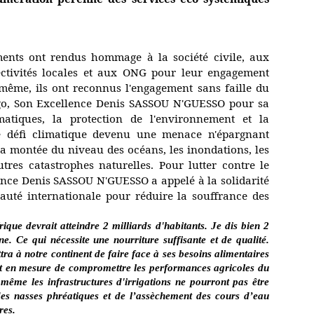
ments ont rendus hommage à la société civile, aux
ectivités locales et aux ONG pour leur engagement
 même, ils ont reconnus l'engagement sans faille du
go, Son Excellence Denis SASSOU N'GUESSO pour sa
matiques, la protection de l'environnement et la
Le défi climatique devenu une menace n'épargnant
la montée du niveau des océans, les inondations, les
utres catastrophes naturelles. Pour lutter contre le
ence Denis SASSOU N'GUESSO a appelé à la solidarité
auté internationale pour réduire la souffrance des
ique devrait atteindre 2 milliards d'habitants. Je dis bien 2
ne. Ce qui nécessite une nourriture suffisante et de qualité.
ra à notre continent de faire face à ses besoins alimentaires
st en mesure de compromettre les performances agricoles du
 même les infrastructures d'irrigations ne pourront pas être
des nasses phréatiques et de l’assèchement des cours d’eau
res.