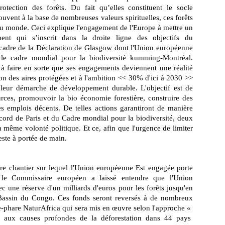
tection des forêts. Du fait qu’elles constituent le socle
rouvent à la base de nombreuses valeurs spirituelles, ces forêts
 du monde. Ceci explique l'engagement de l'Europe à mettre un
ent qui s’inscrit dans la droite ligne des objectifs du
 cadre de la Déclaration de Glasgow dont l'Union européenne
s le cadre mondial pour la biodiversité kumming-Montréal.
 faire en sorte que ses engagements deviennent une réalité
ction des aires protégées et à l'ambition << 30% d'ici à 2030 >>
 leur démarche de développement durable. L'objectif est de
ources, promouvoir la bio économie forestière, construire des
es emplois décents. De telles actions garantiront de manière
ord de Paris et du Cadre mondial pour la biodiversité, deux
 même volonté politique. Et ce, afin que l'urgence de limiter
este à portée de main.
autre chantier sur lequel l'Union européenne Est engagée porte
 le Commissaire européen a laissé entendre que l'Union
 une réserve d'un milliards d'euros pour les forêts jusqu'en
 Bassin du Congo. Ces fonds seront reversés à de nombreux
hare NaturAfrica qui sera mis en œuvre selon l'approche «
e aux causes profondes de la déforestation dans 44 pays