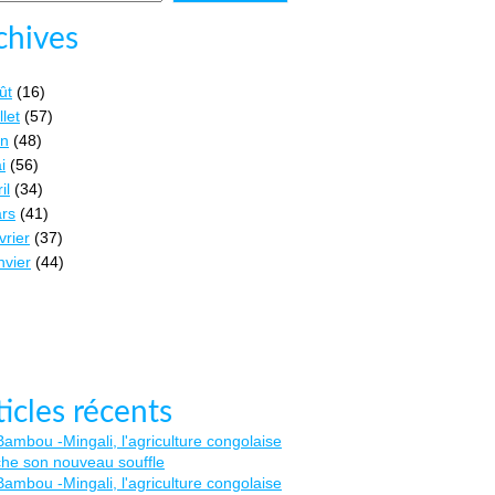
chives
ût
(16)
llet
(57)
in
(48)
i
(56)
il
(34)
rs
(41)
vrier
(37)
nvier
(44)
ticles récents