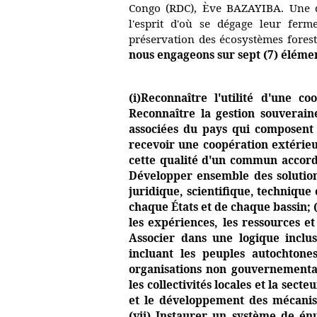
Congo (RDC), Ève BAZAYIBA. Une d
l'esprit d'où se dégage leur ferm
préservation des écosystèmes forest
nous engageons sur sept (7) élémen
(i)Reconnaître l'utilité d'une co
Reconnaître la gestion souveraine
associées du pays qui composent l
recevoir une coopération extérieu
cette qualité d'un commun accord 
Développer ensemble des solutions
juridique, scientifique, technique
chaque États et de chaque bassin; (
les expériences, les ressources et
Associer dans une logique inclus
incluant les peuples autochtones
organisations non gouvernementale
les collectivités locales et la sect
et le développement des mécanis
(vii) Instaurer un système de é