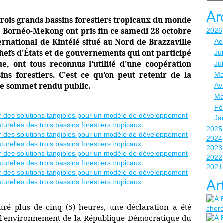
Ar
ois grands bassins forestiers tropicaux du monde
le Bornéo-Mekong ont pris fin ce samedi 28 octobre
2026
rnational de Kintélé situé au Nord de Brazzaville
Ao
hefs d'États et de gouvernements qui ont participé
Jui
e, ont tous reconnus l'utilité d'une coopération
Ju
sins forestiers. C'est ce qu’on peut retenir de la
Ma
 ce sommet rendu public.
Avr
Ma
Fé
Ja
2025
2024
2023
2022
2021
Ar
uré plus de cinq (5) heures, une déclaration a été
e l'environnement de la République Démocratique du