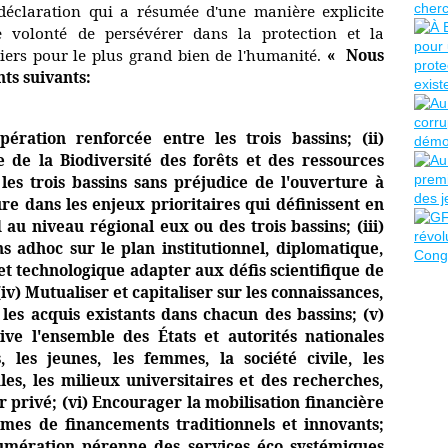
éclaration qui a résumée d'une manière explicite
e volonté de persévérer dans la protection et la
iers pour le plus grand bien de l'humanité.
« Nous
ts suivants:
opération renforcée entre les trois bassins; (ii)
 de la Biodiversité des forêts et des ressources
es trois bassins sans préjudice de l'ouverture à
re dans les enjeux prioritaires qui définissent en
au niveau régional eux ou des trois bassins; (iii)
 adhoc sur le plan institutionnel, diplomatique,
 et technologique adapter aux défis scientifique de
iv) Mutualiser et capitaliser sur les connaissances,
 les acquis existants dans chacun des bassins; (v)
ive l'ensemble des États et autorités nationales
, les jeunes, les femmes, la société civile, les
s, les milieux universitaires et des recherches,
eur privé; (vi) Encourager la mobilisation financière
mes de financements traditionnels et innovants;
numération pérenne des services éco systémiques