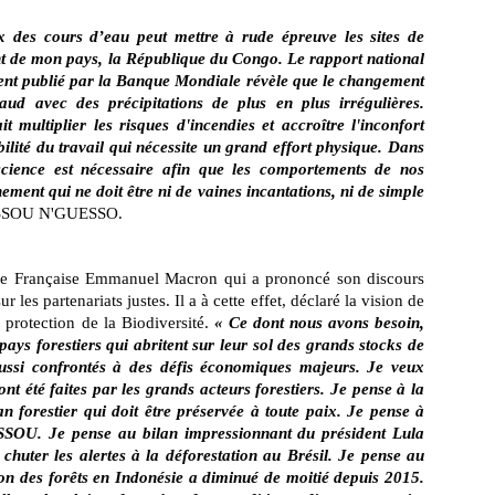
x des cours d’eau peut mettre à rude épreuve les sites de
ant de mon pays, la République du Congo. Le rapport national
ent publié par la Banque Mondiale révèle que le changement
ud avec des précipitations de plus en plus irrégulières.
 multiplier les risques d'incendies et accroître l'inconfort
bilité du travail qui nécessite un grand effort physique. Dans
cience est nécessaire afin que les comportements de nos
ement qui ne doit être ni de vaines incantations, ni de simple
SASSOU N'GUESSO.
que Française Emmanuel Macron qui a prononcé son discours
r les partenariats justes. Il a à cette effet, déclaré la vision de
protection de la Biodiversité.
« Ce dont nous avons besoin,
s pays forestiers qui abritent sur leur sol des grands stocks de
aussi confrontés à des défis économiques majeurs. Je veux
ont été faites par les grands acteurs forestiers. Je pense à la
an forestier qui doit être préservée à toute paix. Je pense à
SSOU. Je pense au bilan impressionnant du président Lula
chuter les alertes à la déforestation au Brésil. Je pense au
ion des forêts en Indonésie a diminué de moitié depuis 2015.