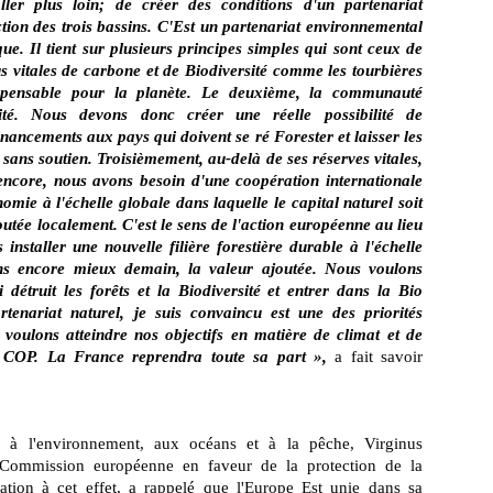
er plus loin; de créer des conditions d'un partenariat
ction des trois bassins. C'Est un partenariat environnemental
ue. Il tient sur plusieurs principes simples qui sont ceux de
lus vitales de carbone et de Biodiversité comme les tourbières
dispensable pour la planète. Le deuxième, la communauté
té. Nous devons donc créer une réelle possibilité de
inancements aux pays qui doivent se ré Forester et laisser les
 sans soutien. Troisièmement, au-delà de ses réserves vitales,
ncore, nous avons besoin d'une coopération internationale
mie à l'échelle globale dans laquelle le capital naturel soit
joutée localement. C'est le sens de l'action européenne au lieu
installer une nouvelle filière forestière durable à l'échelle
ns encore mieux demain, la valeur ajoutée. Nous voulons
 détruit les forêts et la Biodiversité et entrer dans la Bio
tenariat naturel, je suis convaincu est une des priorités
voulons atteindre nos objectifs en matière de climat et de
x COP. La France reprendra toute sa part »,
a fait savoir
 à l'environnement, aux océans et à la pêche, Virginus
 Commission européenne en faveur de la protection de la
station à cet effet, a rappelé que l'Europe Est unie dans sa