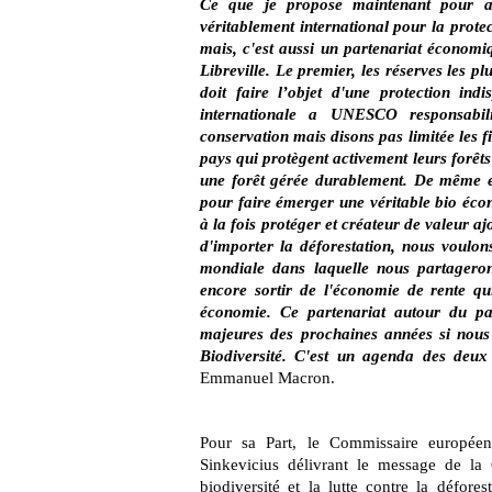
Ce que je propose maintenant pour all
véritablement international pour la prote
mais, c'est aussi un partenariat économiq
Libreville. Le premier, les réserves les p
doit faire l’objet d'une protection in
internationale a UNESCO responsabili
conservation mais disons pas limitée les f
pays qui protègent activement leurs forêts
une forêt gérée durablement. De même e
pour faire émerger une véritable bio écono
à la fois protéger et créateur de valeur a
d'importer la déforestation, nous voulons 
mondiale dans laquelle nous partagero
encore sortir de l'économie de rente qui
économie. Ce partenariat autour du par
majeures des prochaines années si nous 
Biodiversité. C'est un agenda des deu
Emmanuel Macron.
Pour sa Part, le Commissaire européen
Sinkevicius délivrant le message de la
biodiversité et la lutte contre la défore