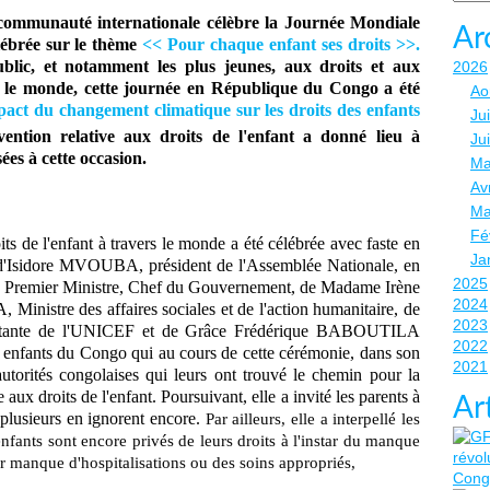
ommunauté internationale célèbre la Journée Mondiale
Ar
élébrée sur le thème
<< Pour chaque enfant ses droits >>.
ublic, et notamment les plus jeunes, aux droits et aux
2026
rs le monde, cette journée en République du Congo a été
Ao
act du changement climatique sur les droits des enfants
Jui
ntion relative aux droits de l'enfant a donné lieu à
Ju
sées à cette occasion.
Ma
Avr
Ma
Fé
s de l'enfant à travers le monde a été célébrée avec faste en
Ja
d'Isidore MVOUBA, président de l'Assemblée Nationale, en
2025
Premier Ministre, Chef du Gouvernement, de Madame Irène
2024
re des affaires sociales et de l'action humanitaire, de
2023
ante de l'UNICEF et de Grâce Frédérique BABOUTILA
2022
nfants du Congo qui au cours de cette cérémonie, dans son
2021
autorités congolaises qui leurs ont trouvé le chemin pour la
 aux droits de l'enfant. Poursuivant, elle a invité les parents à
Ar
r plusieurs en ignorent encore.
Par ailleurs, elle a interpellé les
enfants sont encore privés de leurs droits à l'instar du manque
ar manque d'hospitalisations ou des soins appropriés,