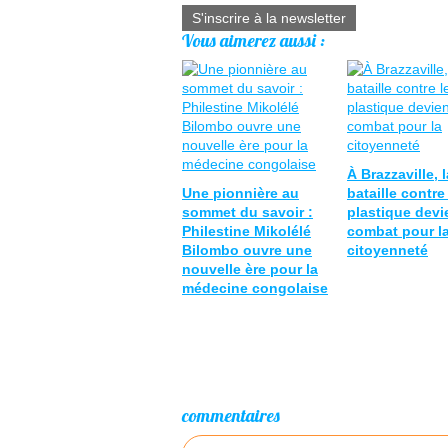
S'inscrire à la newsletter
Vous aimerez aussi :
À Brazzaville, l
Une pionnière au
bataille contre
sommet du savoir :
plastique devi
Philestine Mikolélé
combat pour l
Bilombo ouvre une
citoyenneté
nouvelle ère pour la
médecine congolaise
commentaires