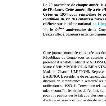
Le 20 novembre de chaque année, la c
de l'Enfance. Cette année, elle a été c
Créée en 1954 pour sensibiliser le p
conditions de vie des enfants à trave
célébrée sur le thème national
<< L'imp
ème
>>,
le 34
anniversaire de la Conve
Brazzaville, à plusieurs activités organi
Cette journée mondiale consacrée aux droit
République du Congo sous les auspices 
présence d'Anatole Colinnet MAKOSSO, 
Marie Cécile MBOUKOU-KIMBANTSA, Minist
Madame Chantal UMUTONI, Représent
BABINGUI, présidente du parlement des e
discours de circonstance a remercié les 
ratification en 1993, la Convention relative
mieux connaître les droits de l'enfant, ca
pouvoirs publics sur le fait que plusieurs 
d'acte de naissance et des cas des décès p