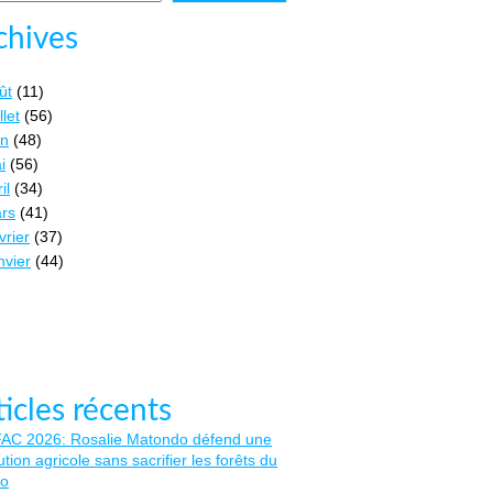
chives
ût
(11)
llet
(56)
in
(48)
i
(56)
il
(34)
rs
(41)
vrier
(37)
nvier
(44)
ticles récents