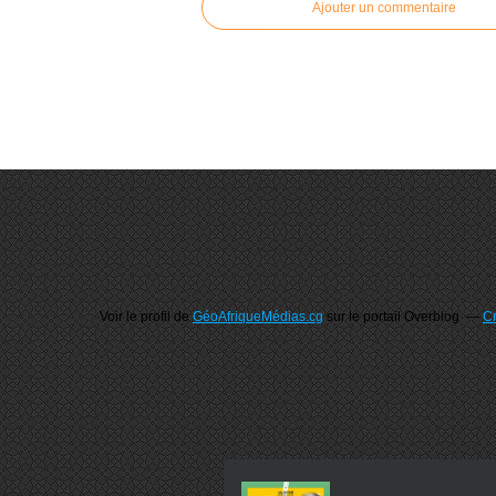
Ajouter un commentaire
Voir le profil de
GéoAfriqueMédias.cg
sur le portail Overblog
Cr