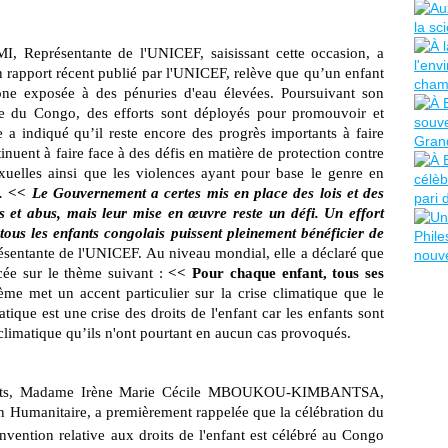
Représentante de l'UNICEF, saisissant cette occasion, a
n rapport récent publié par l'UNICEF, relève que qu’un enfant
one exposée à des pénuries d'eau élevées. Poursuivant son
ue du Congo, des efforts sont déployés pour promouvoir et
le a indiqué qu’il reste encore des progrès importants à faire
inuent à faire face à des défis en matière de protection contre
exuelles ainsi que les violences ayant pour base le genre en
. << Le Gouvernement a certes mis en place des lois et des
es et abus, mais leur mise en œuvre reste un défi. Un effort
tous les enfants congolais puissent pleinement bénéficier de
ésentante de l'UNICEF. Au niveau mondial, elle a déclaré que
cée sur le thème suivant :
<< Pour chaque enfant, tous ses
ème met un accent particulier sur la crise climatique que le
tique est une crise des droits de l'enfant car les enfants sont
climatique qu’ils n'ont pourtant en aucun cas provoqués.
nfants, Madame Irène Marie Cécile MBOUKOU-KIMBANTSA,
ion Humanitaire, a premièrement rappelée que la célébration du
nvention relative aux droits de l'enfant est célébré au Congo