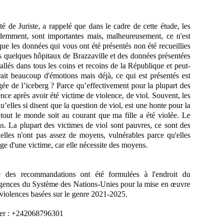
 Juriste, a rappelé que dans le cadre de cette étude, les
idemment, sont importantes mais, malheureusement, ce n'est
ue les données qui vous ont été présentés non été recueillies
s quelques hôpitaux de Brazzaville et des données présentées
 allés dans tous les coins et recoins de la République et peut-
erait beaucoup d'émotions mais déjà, ce qui est présentés est
gée de l’iceberg ? Parce qu’effectivement pour la plupart des
lence après avoir été victime de violence, de viol. Souvent, les
u’elles si disent que la question de viol, est une honte pour la
 tout le monde soit au courant que ma fille a été violée. Le
s. La plupart des victimes de viol sont pauvres, ce sont des
elles n'ont pas assez de moyens, vulnérables parce qu'elles
e d'une victime, car elle nécessite des moyens.
e des recommandations ont été formulées à l'endroit du
gences du Système des Nations-Unies pour la mise en œuvre
es violences basées sur le genre 2021-2025.
ter : +242068796301