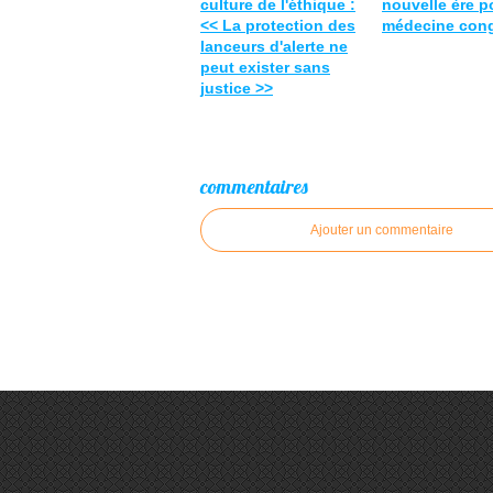
culture de l'éthique :
nouvelle ère p
<< La protection des
médecine cong
lanceurs d'alerte ne
peut exister sans
justice >>
commentaires
Ajouter un commentaire