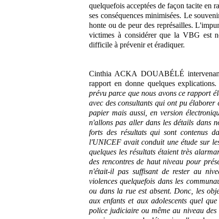
quelquefois acceptées de façon tacite en ra
ses conséquences minimisées. Le souvenir
honte ou de peur des représailles. L'impun
victimes à considérer que la VBG est n
difficile à prévenir et éradiquer.
Cinthia ACKA DOUABÉLÉ intervenante 
rapport en donne quelques explications
.
prévu parce que nous avons ce rapport éla
avec des consultants qui ont pu élaborer c
papier mais aussi, en version électroniq
n'allons pas aller dans les détails dans n
forts des résultats qui sont contenus 
l'UNICEF avait conduit une étude sur les
quelques les résultats étaient très alarma
des rencontres de haut niveau pour présen
n'était-il pas suffisant de rester au ni
violences quelquefois dans les communaut
ou dans la rue est absent. Donc, les objec
aux enfants et aux adolescents quel que 
police judiciaire ou même au niveau des 