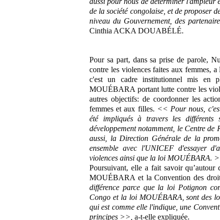
aussi pour nous de déterminer l'ampleur 
de la société congolaise, et de proposer 
niveau du Gouvernement, des partenair
Cinthia ACKA DOUABÉLÉ.
Pour sa part, dans sa prise de parole,
contre les violences faites aux femmes, a l
c'est un cadre institutionnel mis en p
MOUÉBARA portant lutte contre les viol
autres objectifs: de coordonner les actio
femmes et aux filles.
<< Pour nous, c'es
été impliqués à travers les différent
développement notamment, le Centre de R
aussi, la Direction Générale de la pro
ensemble avec l'UNICEF d'essayer d'ana
violences ainsi que la loi MOUÉBARA. >
Poursuivant, elle a fait savoir qu’autour d
MOUÉBARA et la Convention des droits d
différence parce que la loi Potignon com
Congo et la loi MOUÉBARA, sont des lois 
qui est comme elle l'indique, une Convent
principes >>,
a-t-elle expliquée.