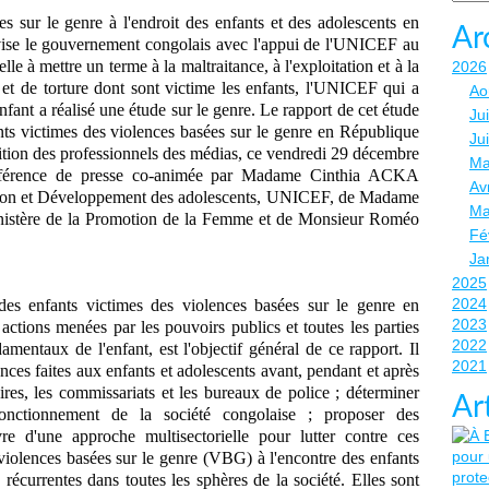
es sur le genre à l'endroit des enfants et des adolescents en
Ar
vise le gouvernement congolais avec l'appui de l'UNICEF au
le à mettre un terme à la maltraitance, à l'exploitation et à la
2026
s et de torture dont sont victime les enfants, l'UNICEF qui a
Ao
enfant a réalisé une étude sur le genre. Le rapport de cet étude
Jui
ts victimes des violences basées sur le genre en République
Ju
sition des professionnels des médias, ce vendredi 29 décembre
Ma
nférence de presse co-animée par Madame Cinthia ACKA
Avr
on et Développement des adolescents, UNICEF, de Madame
Ma
stère de la Promotion de la Femme et de Monsieur Roméo
Fé
Ja
2025
2024
es enfants victimes des violences basées sur le genre en
2023
actions menées par les pouvoirs publics et toutes les parties
2022
amentaux de l'enfant, est l'objectif général de ce rapport. Il
2021
ences faites aux enfants et adolescents avant, pendant et après
ires, les commissariats et les bureaux de police ; déterminer
Ar
onctionnement de la société congolaise ; proposer des
 d'une approche multisectorielle pour lutter contre ces
iolences basées sur le genre (VBG) à l'encontre des enfants
 récurrentes dans toutes les sphères de la société. Elles sont