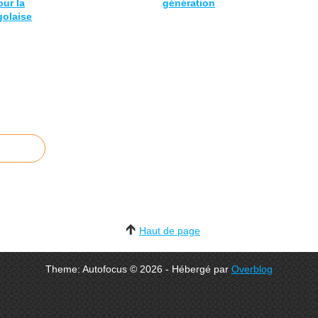
our la
génération
olaise
Haut de page
Theme: Autofocus © 2026 - Hébergé par
Overblog