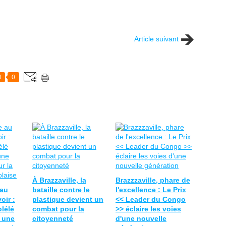
Article suivant
t
0
À Brazzaville, la
Brazzzaville, phare de
 au
bataille contre le
l'excellence : Le Prix
oir :
plastique devient un
<< Leader du Congo
olélé
combat pour la
>> éclaire les voies
 une
citoyenneté
d'une nouvelle