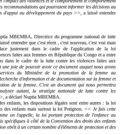
et l'impact des violences et le comportement le comportement
des recommandations qui pourraient informer les décisions au
es d'appui au développement du pays >>,
a laissé entendre
 Nuptia MBEMBA, Directrice du programme national de lutte
aissé entendre que c'est réent , c'est nouveau, c'est vrai mais
lace justement dans le cadre de l'application de la loi
ences faites aux femmes en République du Congo et a entre
ns dans le cadre de la lutte contre les violences faites aux
t une joie de pouvoir avoir ce document auquel nous avons
s services du Ministère de la promotion de la femme au
echerche d'information et de documentation sur la femme et
motion de la femme. C'est un document qui nous permettra
lyser autant, la stratégie nationale de lutte contre les
>,
a déclaré Nuptia MBEMBA.
es enfants, les dispositions légales sont entre autres : la loi
es enfants mais surtout la loi Potignon.
<< Je fais cette
me on l'appelle, la loi portant protection de l'enfance au
spécifiques à côté de la Convention des droits des enfants
ion obéit à un certain nombre d'éléments de protection et des