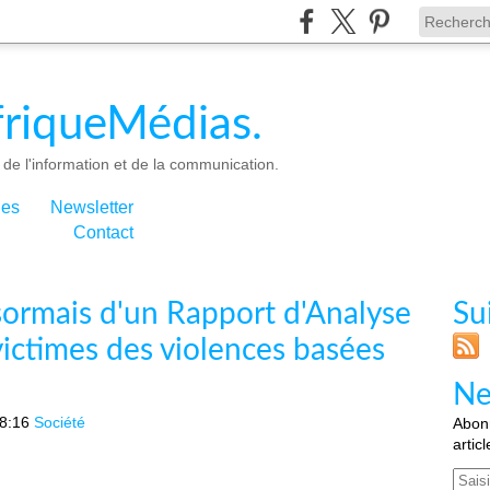
riqueMédias.
de l'information et de la communication.
ies
Newsletter
Contact
ormais d'un Rapport d'Analyse
Su
victimes des violences basées
Ne
8:16
Société
Abonn
artic
Email