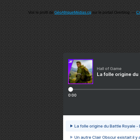
Voir le profil de
GéoAfriqueMédias.cg
sur le portail Overblog
Cr
Hall of Game
La folle origine du
0:00
La folle origine du Battle Royale -
Un autre Clair Obscur existait il y