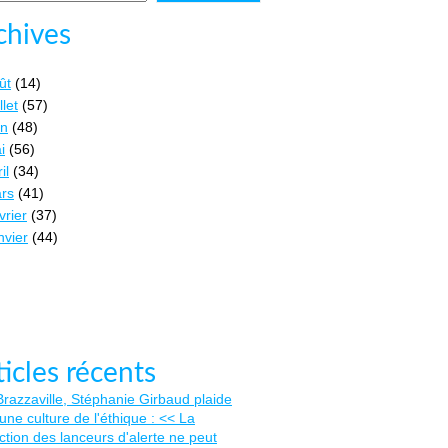
chives
ût
(14)
llet
(57)
in
(48)
i
(56)
il
(34)
rs
(41)
vrier
(37)
nvier
(44)
ticles récents