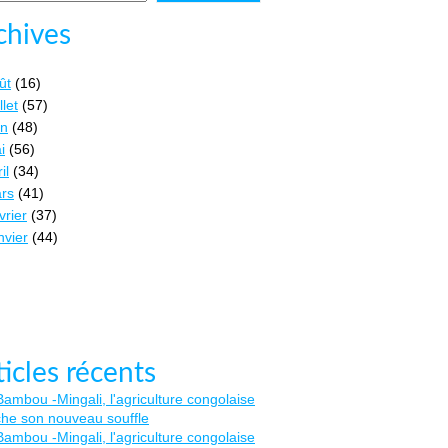
chives
ût
(16)
llet
(57)
in
(48)
i
(56)
il
(34)
rs
(41)
vrier
(37)
nvier
(44)
ticles récents