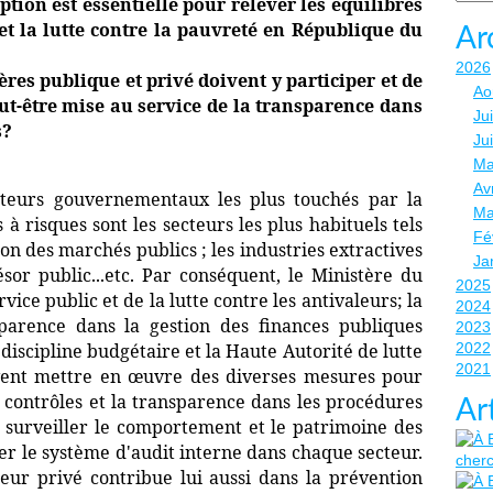
ption est essentielle pour relever les équilibres
t la lutte contre la pauvreté en République du
Ar
2026
es publique et privé doivent y participer et de
Ao
t-être mise au service de la transparence dans
Jui
s?
Ju
Ma
Avr
teurs gouvernementaux les plus touchés par la
Ma
 à risques sont les secteurs les plus habituels tels
Fé
ion des marchés publics ; les industries extractives
Ja
ésor public...etc. Par conséquent, le Ministère du
2025
rvice public et de la lutte contre les antivaleurs; la
2024
arence dans la gestion des finances publiques
2023
discipline budgétaire et la Haute Autorité de lutte
2022
2021
ivent mettre en œuvre des diverses mesures pour
s contrôles et la transparence dans les procédures
Ar
 surveiller le comportement et le patrimoine des
er le système d'audit interne dans chaque secteur.
cteur privé contribue lui aussi dans la prévention