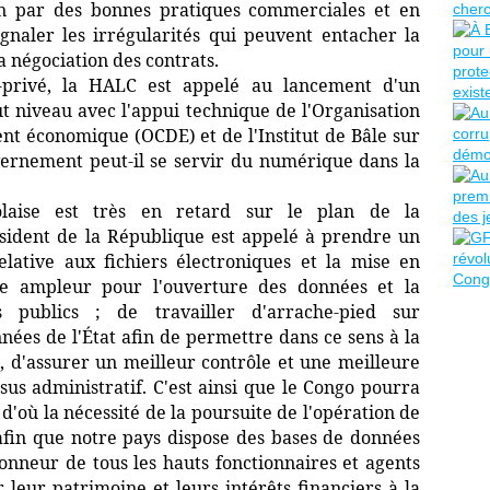
ion par des bonnes pratiques commerciales et en
gnaler les irrégularités qui peuvent entacher la
a négociation des contrats.
c-privé, la HALC est appelé au lancement d'un
 niveau avec l'appui technique de l'Organisation
t économique (OCDE) et de l'Institut de Bâle sur
ernement peut-il se servir du numérique dans la
golaise est très en retard sur le plan de la
ésident de la République est appelé à prendre un
lative aux fichiers électroniques et la mise en
e ampleur pour l'ouverture des données et la
s publics ; de travailler d'arrache-pied sur
nnées de l'État afin de permettre dans ce sens à la
, d'assurer un meilleur contrôle et une meilleure
sus administratif. C'est ainsi que le Congo pourra
d'où la nécessité de la poursuite de l'opération de
s afin que notre pays dispose des bases de données
'honneur de tous les hauts fonctionnaires et agents
leur patrimoine et leurs intérêts financiers à la