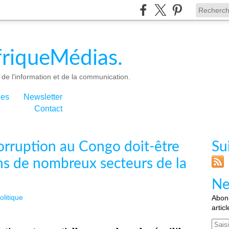
riqueMédias.
de l'information et de la communication.
ies
Newsletter
Contact
 corruption au Congo doit-être
Su
ns de nombreux secteurs de la
Ne
olitique
Abonn
artic
Email