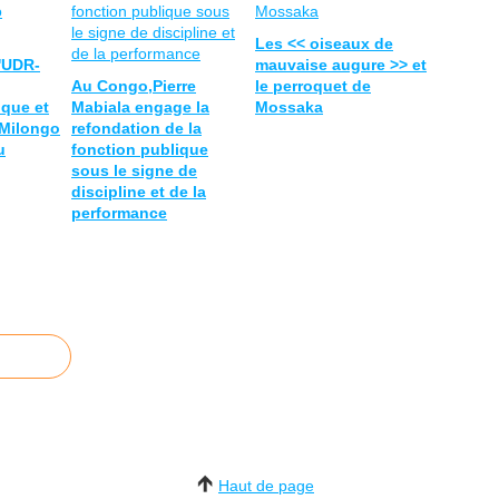
Les << oiseaux de
l'UDR-
mauvaise augure >> et
Au Congo,Pierre
le perroquet de
ique et
Mabiala engage la
Mossaka
 Milongo
refondation de la
u
fonction publique
sous le signe de
discipline et de la
performance
Haut de page