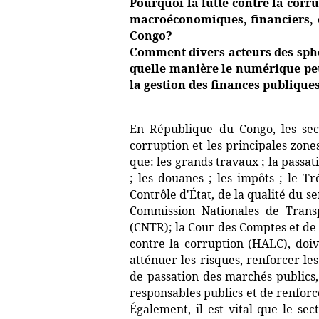
Pourquoi la lutte contre la corru
macroéconomiques, financiers, e
Congo?
Comment divers acteurs des sphèr
quelle manière le numérique peu
la gestion des finances publique
En République du Congo, les sec
corruption et les principales zones
que: les grands travaux ; la passat
; les douanes ; les impôts ; le Tr
Contrôle d'État, de la qualité du se
Commission Nationales de Transp
(CNTR); la Cour des Comptes et de 
contre la corruption (HALC), do
atténuer les risques, renforcer le
de passation des marchés publics,
responsables publics et de renforc
Également, il est vital que le se