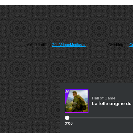
Voir le profil de
GéoAfriqueMédias.cg
sur le portail Overblog
Cr
Hall of Game
La folle origine du
0:00