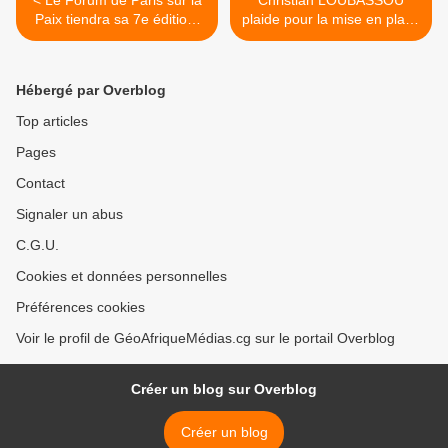
< Le Forum de Paris sur la
Christian LOUBASSOU
Paix tiendra sa 7e édition
plaide pour la mise en place
les 11 et 12 novembre 2024
d'un Mécanisme National
de Prévention de la Torture
en République du Congo >
Hébergé par Overblog
Top articles
Pages
Contact
Signaler un abus
C.G.U.
Cookies et données personnelles
Préférences cookies
Voir le profil de GéoAfriqueMédias.cg sur le portail Overblog
Créer un blog sur Overblog
Créer un blog