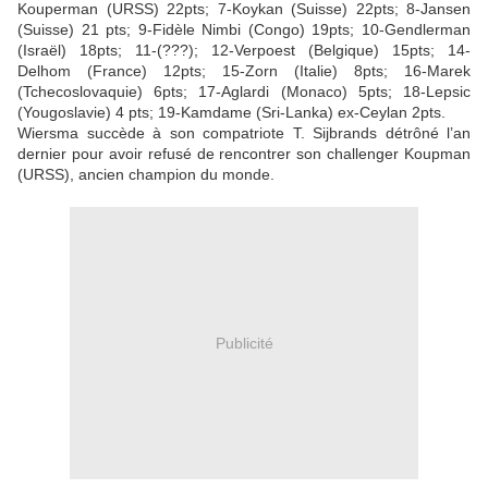
Kouperman (URSS) 22pts; 7-Koykan (Suisse) 22pts; 8-Jansen
(Suisse) 21 pts; 9-Fidèle Nimbi (Congo) 19pts; 10-Gendlerman
(Israël) 18pts; 11-(???); 12-Verpoest (Belgique) 15pts; 14-
Delhom (France) 12pts; 15-Zorn (Italie) 8pts; 16-Marek
(Tchecoslovaquie) 6pts; 17-Aglardi (Monaco) 5pts; 18-Lepsic
(Yougoslavie) 4 pts; 19-Kamdame (Sri-Lanka) ex-Ceylan 2pts.
Wiersma succède à son compatriote T. Sijbrands détrôné l’an
dernier pour avoir refusé de rencontrer son challenger Koupman
(URSS), ancien champion du monde.
Publicité