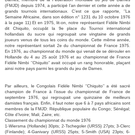
(FMJD) depuis 1974, a participé l’an dernier et cette année a de
grands tournois internationaux. C’est ce que rapporte, ‘’La
Semaine Africaine, dans son édition n° 1231 du 10 octobre 1976
à la page 11).Et en 1975, lit-on, notre représentant Fidèle Nimbi
dit Chiquito, occupât la 9e place du Tournoi international
hollandais du sucre qui regroupait une vingtaine de grands
joueurs venus de tous les coins du monde. Cette même année,
notre représentant sortait 2e du championnat de France 1975.
En 1976, au championnat du monde qui venait de se dérouler en
Hollande du 4 au 25 août 1976 et au championnat de France
Fidèle Nimbi ‘’Chiquito’’ avait occupé un rang honorable, plaçant
ainsi notre pays parmi les grands du jeu de Dames.
Par ailleurs, le Congolais Fidèle Nimbi ‘’Chiquito’’ a été sacré
champion de France à l’issue du championnat de France de
septembre 1976, qui regroupait une quinzaine de meilleurs
damistes français. Enfin, il faut noter que 6 à 7 pays africains sont
membres de la FMJD: République populaire du Congo; Sénégal;
Côte d’Ivoire; Mali; Zaire; etc.
Classement du championnat du monde 1976
1-Wiersma (Hollande) 30pts; 2-Tschegoler (URSS) 27pts; 3-Clerc
(Finlande); 4-Ganivary (URSS) 25pts; 5-Smith (USA) 23pts; 6-