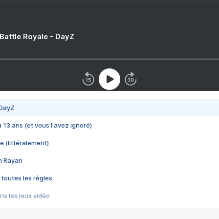
 Battle Royale - DayZ
 DayZ
 a 13 ans (et vous l'avez ignoré)
e (littéralement)
im Rayan
 toutes les règles
s les jeux vidéo
us choquant de Rockstar ? - Le scandale BULLY