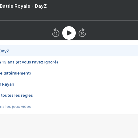
 Battle Royale - DayZ
 DayZ
 a 13 ans (et vous l'avez ignoré)
e (littéralement)
im Rayan
 toutes les règles
s les jeux vidéo
us choquant de Rockstar ? - Le scandale BULLY
e plus moche de Steam