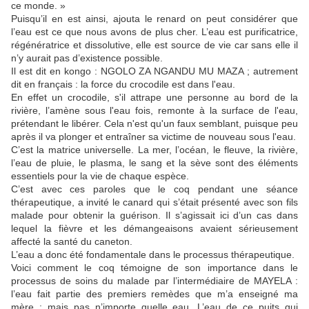
ce monde. »
Puisqu’il en est ainsi, ajouta le renard on peut considérer que
l’eau est ce que nous avons de plus cher. L’eau est purificatrice,
régénératrice et dissolutive, elle est source de vie car sans elle il
n’y aurait pas d’existence possible.
Il est dit en kongo : NGOLO ZA NGANDU MU MAZA ; autrement
dit en français : la force du crocodile est dans l'eau.
En effet un crocodile, s'il attrape une personne au bord de la
rivière, l’amène sous l'eau fois, remonte à la surface de l'eau,
prétendant le libérer. Cela n'est qu'un faux semblant, puisque peu
après il va plonger et entraîner sa victime de nouveau sous l'eau.
C’est la matrice universelle. La mer, l’océan, le fleuve, la rivière,
l’eau de pluie, le plasma, le sang et la sève sont des éléments
essentiels pour la vie de chaque espèce.
C’est avec ces paroles que le coq pendant une séance
thérapeutique, a invité le canard qui s’était présenté avec son fils
malade pour obtenir la guérison. Il s’agissait ici d’un cas dans
lequel la fièvre et les démangeaisons avaient sérieusement
affecté la santé du caneton.
L’eau a donc été fondamentale dans le processus thérapeutique.
Voici comment le coq témoigne de son importance dans le
processus de soins du malade par l’intermédiaire de MAYELA :
l’eau fait partie des premiers remèdes que m’a enseigné ma
mère ; mais pas n’importe quelle eau. L’eau de ce puits qui