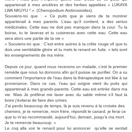
appartenait à mes ancêtres et des herbes appelées « LUKAYA
LWA NKUYU ² ». (Chenopodium Ambrosioides).
Souviens-toi que : « Ce puits que je viens de te montrer
appartenait à mes parents. L’eau qu’il contient, a des vertus
médicinales. Cette eau ne doit pas manquer dans la cour. Tu la
boiras, tu te laveras et tu cuisineras avec cette eau. Cette eau
sera alors une partie de ta vie »
« Souviens-toi que : C’est entre autres à ta crête rouge vif que tu
dois une semblable gloire et tu mets le renard en fuite. » tels sont
les enseignements de ma mère.
Depuis ce jour, quand nous recevons un malade, c’est le premier
remède que nous lui donnons afin qu’il puisse se purifier. On a vu
comment l’importance de l’eau dans la thérapeutique est liée à sa
provenance. Dans ce cas, l’eau qui soigne vient du puits qui
appartenait à mes grands-parents. Cette eau est entrée dans ma
vie. Mais Je préférai me laver avec du sable même s’il faut la
boire j’éviterai de faire des urines.
J'ai perdu beaucoup de temps, là je suis revenu à la croisée des
chemins, je te remercie, mon frère, répondit le canard, je ferai ce
que tu m'as recommandé, aujourd'hui, demain, jusqu'à ma mort.
Je te remercie beaucoup. »
Le coq alla voir le renard pour lui annoncer qu’elle se sentait