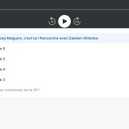
bey Maguire, c'est lui ! Rencontre avec Damien Witecka
e 6
e 5
e 4
e 3
s créatrices de la VF !
e 2
e 1
e Mektoub My Love arrive enfin ! Rencontre avec Shaïn Boumedine et Sal