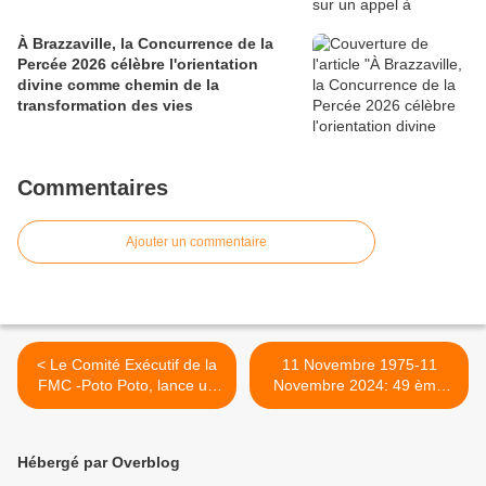
À Brazzaville, la Concurrence de la
Percée 2026 célèbre l'orientation
divine comme chemin de la
transformation des vies
Commentaires
Ajouter un commentaire
< Le Comité Exécutif de la
11 Novembre 1975-11
FMC -Poto Poto, lance un
Novembre 2024: 49 ème
cri de cœur à Denis
Anniversaire de
SASSOU NGUESSO à
l'indépendance de l'Angola,
poser sa candidature à
une belle célébration à
Hébergé par Overblog
l'élection présidentielle de
Brazzaville >