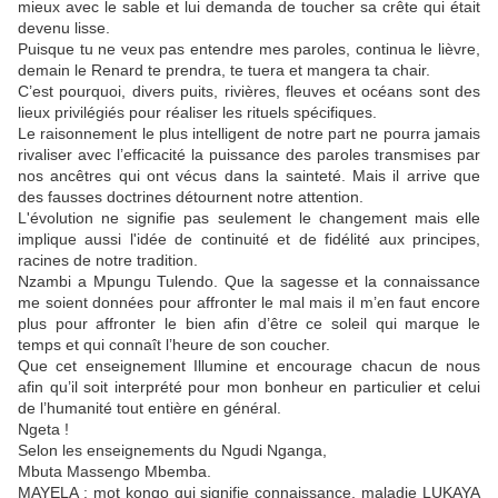
mieux avec le sable et lui demanda de toucher sa crête qui était
devenu lisse.
Puisque tu ne veux pas entendre mes paroles, continua le lièvre,
demain le Renard te prendra, te tuera et mangera ta chair.
C’est pourquoi, divers puits, rivières, fleuves et océans sont des
lieux privilégiés pour réaliser les rituels spécifiques.
Le raisonnement le plus intelligent de notre part ne pourra jamais
rivaliser avec l’efficacité la puissance des paroles transmises par
nos ancêtres qui ont vécus dans la sainteté. Mais il arrive que
des fausses doctrines détournent notre attention.
L'évolution ne signifie pas seulement le changement mais elle
implique aussi l'idée de continuité et de fidélité aux principes,
racines de notre tradition.
Nzambi a Mpungu Tulendo. Que la sagesse et la connaissance
me soient données pour affronter le mal mais il m’en faut encore
plus pour affronter le bien afin d’être ce soleil qui marque le
temps et qui connaît l’heure de son coucher.
Que cet enseignement Illumine et encourage chacun de nous
afin qu’il soit interprété pour mon bonheur en particulier et celui
de l’humanité tout entière en général.
Ngeta !
Selon les enseignements du Ngudi Nganga,
Mbuta Massengo Mbemba.
MAYELA : mot kongo qui signifie connaissance, maladie LUKAYA