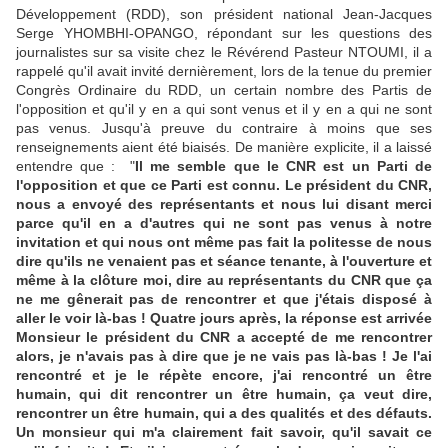
Développement (RDD), son président national Jean-Jacques
Serge YHOMBHI-OPANGO, répondant sur les questions des
journalistes sur sa visite chez le Révérend Pasteur NTOUMI, il a
rappelé qu'il avait invité dernièrement, lors de la tenue du premier
Congrès Ordinaire du RDD, un certain nombre des Partis de
l'opposition et qu'il y en a qui sont venus et il y en a qui ne sont
pas venus. Jusqu'à preuve du contraire à moins que ses
renseignements aient été biaisés. De manière explicite, il a laissé
entendre que : "
Il me semble que le CNR est un Parti de
l'opposition et que ce Parti est connu. Le président du CNR,
nous a envoyé des représentants et nous lui disant merci
parce qu'il en a d'autres qui ne sont pas venus à notre
invitation et qui nous ont même pas fait la politesse de nous
dire qu'ils ne venaient pas et séance tenante, à l'ouverture et
même à la clôture moi, dire au représentants du CNR que ça
ne me gênerait pas de rencontrer et que j'étais disposé à
aller le voir là-bas ! Quatre jours après, la réponse est arrivée
Monsieur le président du CNR a accepté de me rencontrer
alors, je n'avais pas à dire que je ne vais pas là-bas ! Je l'ai
rencontré et je le répète encore, j'ai rencontré un être
humain, qui dit rencontrer un être humain, ça veut dire,
rencontrer un être humain, qui a des qualités et des défauts.
Un monsieur qui m'a clairement fait savoir, qu'il savait ce