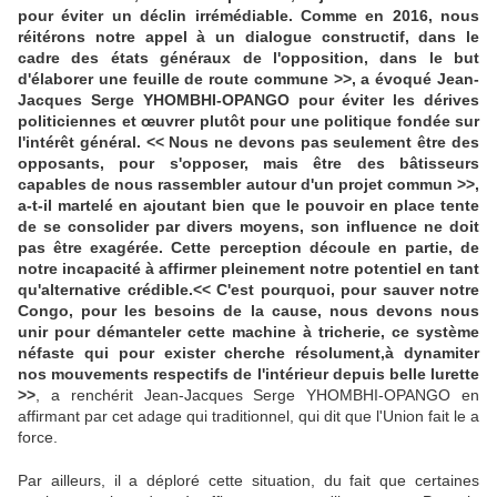
pour éviter un déclin irrémédiable. Comme en 2016, nous
réitérons notre appel à un dialogue constructif, dans le
cadre des états généraux de l'opposition, dans le but
d'élaborer une feuille de route commune >>, a évoqué Jean-
Jacques Serge YHOMBHI-OPANGO pour éviter les dérives
politiciennes et œuvrer plutôt pour une politique fondée sur
l'intérêt général. << Nous ne devons pas seulement être des
opposants, pour s'opposer, mais être des bâtisseurs
capables de nous rassembler autour d'un projet commun >>,
a-t-il martelé en ajoutant bien que le pouvoir en place tente
de se consolider par divers moyens, son influence ne doit
pas être exagérée. Cette perception découle en partie, de
notre incapacité à affirmer pleinement notre potentiel en tant
qu'alternative crédible.<< C'est pourquoi, pour sauver notre
Congo, pour les besoins de la cause, nous devons nous
unir pour démanteler cette machine à tricherie, ce système
néfaste qui pour exister cherche résolument,à dynamiter
nos mouvements respectifs de l'intérieur depuis belle lurette
>>
, a renchérit Jean-Jacques Serge YHOMBHI-OPANGO en
affirmant par cet adage qui traditionnel, qui dit que l'Union fait le a
force.
Par ailleurs, il a déploré cette situation, du fait que certaines