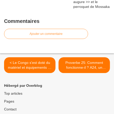
Commentaires
Ajouter un commentaire
< Le Congo s'est doté du
Proverbe 25: Comment
matériel et équipements en
fonctionne-il ? A24, un
appui à la cellule SIG
enseignement de Mbuta
CNIAF et l'Unité
MASSENGO MBEMBA, le
Géomatique de la Direction
Léopard >
Hébergé par Overblog
Générale de
l'aménagement du territoire
Top articles
Pages
Contact