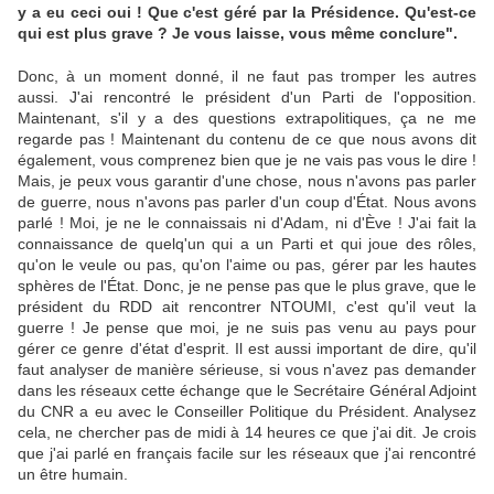
y a eu ceci oui ! Que c'est géré par la Présidence. Qu'est-ce
qui est plus grave ? Je vous laisse, vous même conclure".
Donc, à un moment donné, il ne faut pas tromper les autres
aussi. J'ai rencontré le président d'un Parti de l'opposition.
Maintenant, s'il y a des questions extrapolitiques, ça ne me
regarde pas ! Maintenant du contenu de ce que nous avons dit
également, vous comprenez bien que je ne vais pas vous le dire !
Mais, je peux vous garantir d'une chose, nous n'avons pas parler
de guerre, nous n'avons pas parler d'un coup d'État. Nous avons
parlé ! Moi, je ne le connaissais ni d'Adam, ni d'Ève ! J'ai fait la
connaissance de quelq'un qui a un Parti et qui joue des rôles,
qu'on le veule ou pas, qu'on l'aime ou pas, gérer par les hautes
sphères de l'État.
Donc, je ne pense pas que le plus grave, que le
président du RDD ait rencontrer NTOUMI, c'est qu'il veut la
guerre ! Je pense que moi, je ne suis pas venu au pays pour
gérer ce genre d'état d'esprit. Il est aussi important de dire, qu'il
faut analyser de manière sérieuse, si vous n'avez pas demander
dans les réseaux cette échange que le Secrétaire Général Adjoint
du CNR a eu avec le Conseiller Politique du Président. Analysez
cela, ne chercher pas de midi à 14 heures ce que j'ai dit. Je crois
que j'ai parlé en français facile sur les réseaux que j'ai rencontré
un être humain
.