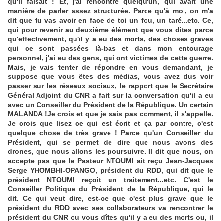
qu'il faisait ! Et, j'ai rencontré quelqu'un, qui avait une
manière de parler assez structurée. Parce qu'à moi, on m'a
dit que tu vas avoir en face de toi un fou, un taré...etc. Ce,
qui pour revenir au deuxième élément que vous dites parce
qu'effectivement, qu'il y a eu des morts, des choses graves
qui ce sont passées là-bas et dans mon entourage
personnel, j'ai eu des gens, qui ont victimes de cette guerre.
Mais, je vais tenter de répondre en vous demandant, je
suppose que vous êtes des médias, vous avez dus voir
passer sur les réseaux sociaux, le rapport que le Secrétaire
Général Adjoint du CNR a fait sur la conversation qu'il a eu
avec un Conseiller du Président de la République. Un certain
MALANDA !Je crois et que je sais pas comment, il s'appelle.
Je crois que lisez ce qui est écrit et ça par contre, c'est
quelque chose de très grave ! Parce qu'un Conseiller du
Président, qui se permet de dire que nous avons des
drones, que nous allons les poursuivre. Il dit que nous, on
accepte pas que le Pasteur NTOUMI ait reçu Jean-Jacques
Serge YHOMBHI-OPANGO, président du RDD, qui dit que le
président NTOUMI reçoit un traitement...etc. C'est le
Conseiller Politique du Président de la République, qui le
dit. Ce qui veut dire, est-ce que c'est plus grave que le
président du RDD avec ses collaborateurs va rencontrer le
président du CNR ou vous dîtes qu'il y a eu des morts ou, il