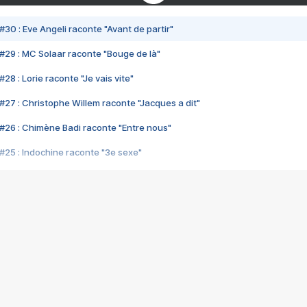
#30 : Eve Angeli raconte "Avant de partir"
#29 : MC Solaar raconte "Bouge de là"
28 : Lorie raconte "Je vais vite"
#27 : Christophe Willem raconte "Jacques a dit"
#26 : Chimène Badi raconte "Entre nous"
#25 : Indochine raconte "3e sexe"
#24 : Zaho raconte "C'est chelou"
#23 : Patrick Bruel raconte "Au café des délices"
#22 : Kyo raconte "Le chemin"
#21 : Nolwenn Leroy raconte "Cassé"
#20 : Patrick Hernandez raconte "Born to be alive"
#19 : Lorie raconte "Près de moi"