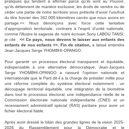
pratiques qui tendent à affirmer parce qu'ils sont au Pouvoir,
qu'ils détiennent de manière exclusive, les droits de vendre ou de
céder une partie de notre territoire sous prétexte d'avoir l'usufruit
du titre foncier des 342.000 kilomètres carrés que nous avons en
partage.<< Nous dénonçons avec force cette tentative
d'appropriation territoriale, contraire à l'esprit d'unité nationale,
comme l'illustre la sagesse de notre écrivain Sony LABOU TANSI,
je cité :
<< Ce pays, nous devons le laisser aux enfants des
enfants de nos enfants >>. Fin de citation,
a laissé entendre
Jean-Jacques Serge YHOMBHI-OPANGO.
Pour garantir un processus électoral transparent et équitable,
indispensable à une alternative démocratique, Jean-Jacques
Serge YHOMBHI-OPANGO a rassuré l'opinion nationale et
internationale que le Parti dit-il a la charge de présider milite pour
une réforme complète du système électoral notamment : un
découpage territorial équitable, une intégration de la biométrie
dans tout le processus électoral, une indépendance réelle de la
Commission électorale nationale indépendante (CNEI) et un
recensement administratif spécial (RAS) paritaire pour avoir un
fichier électoral fiable.
Après avoir dressé le bilan des grandes lignes de la vision 2025-
2026 du Rassemblement pour la Démocratie et le