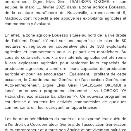
entrepreneur, Digne Elvis Girel TSALISSAN OKOMBI et son
équipe, le mardi 11 février 2025 dans la zone agricole Bouesso,
de la ceinture maraîchère de Brazzaville, arrondissement 8,
Madibou, dont l'objectif a été appuyé les exploitants agricoles et
commerçants y évoluant.
En effet, la zone agricole Bouesso située au bord de la rive droite
de l'affluent Djoué s'étend sur une superficie de plus de 50
hectares et regroupe en coopérative plus de 300 exploitants
agricoles et commerçants pour la plupart des maraîchers. Au
cous de cette visite, des kits de matériels agricoles ont été remis
à ces exploitants agricoles pour renforcer leurs capacités de
production agricoles, à améliorer leurs capacités de production
agricole et pour les encourager. Également, profitant de cette
occasion, le Coordonnateur Général de l'association Génération
Auto-entrepreneur, Digne Elvis Girel TSALISSAN OKOMBI a
lancé un nouveau programme dénommé : << LOBOKO YA
Patriarche, ézo matissa ba affaires >>. Ce nouveau programme
est destiné à soutenir les activités commerciales de quelques
commerçants en leur octroyant, un appui financier.
Les heureux bénéficiaires du matériel, ont exprimé leur quiétude
à l'endroit du Coordonnateur Général de l'association Génération
Auto-entrepreneur et à toute son équipe et ont vivement salué ce