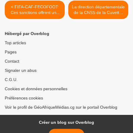
< FIFA-CAF-FECOFOOT:
La direction départementale
Ces sanctions offrent une
de la CNSS de la Cuvette-
occasion à Hugues
Ouest a été doté d'un siège
NGOUÉLONDÉLÉ pour
ultra-moderne >
clouer la jeunesse
Hébergé par Overblog
congolaise pratiquante du
football, une fois de plus au
Top articles
tapis
Pages
Contact
Signaler un abus
C.G.U.
Cookies et données personnelles
Préférences cookies
Voir le profil de GéoAfriqueMédias.cg sur le portail Overblog
Créer un blog sur Overblog