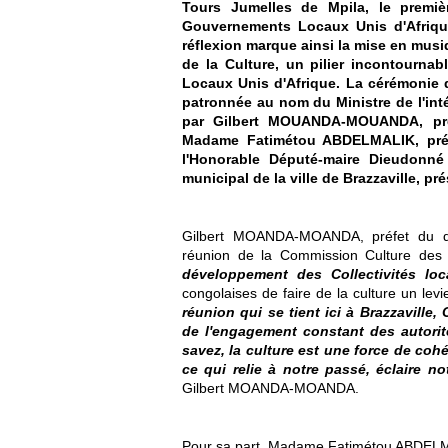
Tours Jumelles de Mpila, le premi
Gouvernements Locaux Unis d'Afriqu
réflexion marque ainsi la mise en musiqu
de la Culture, un pilier incontourn
Locaux Unis d'Afrique. La cérémonie d'
patronnée au nom du Ministre de l'inté
par Gilbert MOUANDA-MOUANDA, préf
Madame Fatimétou ABDELMALIK, pré
l'Honorable Député-maire Dieudonn
municipal de la ville de Brazzaville, 
Gilbert MOANDA-MOANDA, préfet du dép
réunion de la Commission Culture de
développement des Collectivités loc
congolaises de faire de la culture un le
réunion qui se tient ici à Brazzaville
de l'engagement constant des autorit
savez, la culture est une force de coh
ce qui relie à notre passé, éclaire no
Gilbert MOANDA-MOANDA.
Pour sa part, Madame Fatimétou ABDELMA