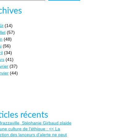
chives
ût
(14)
llet
(57)
in
(48)
i
(56)
il
(34)
rs
(41)
vrier
(37)
nvier
(44)
ticles récents