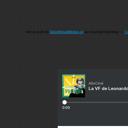
Voir le profil de
GéoAfriqueMédias.cg
sur le portail Overblog
Cr
AlloCiné
La VF de Leonardo
0:00