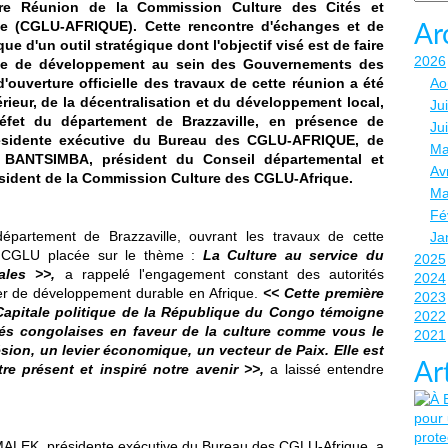
ère Réunion de la Commission Culture des Cités et
e (CGLU-AFRIQUE). Cette rencontre d'échanges et de
Ar
e d'un outil stratégique dont l'objectif visé est de faire
2026
able de développement au sein des Gouvernements des
ouverture officielle des travaux de cette réunion a été
Ao
rieur, de la décentralisation et du développement local,
Jui
et du département de Brazzaville, en présence de
Ju
sidente exécutive du Bureau des CGLU-AFRIQUE, de
Ma
é BANTSIMBA, président du Conseil départemental et
Avr
président de la Commission Culture des CGLU-Afrique.
Ma
Fé
artement de Brazzaville, ouvrant les travaux de cette
Ja
s CGLU placée sur le thème :
La Culture au service du
2025
ales >>,
a rappelé l'engagement constant des autorités
2024
vier de développement durable en Afrique.
<< Cette première
2023
, Capitale politique de la République du Congo témoigne
2022
és congolaises en faveur de la culture comme vous le
2021
ésion, un levier économique, un vecteur de Paix. Elle est
Ar
tre présent et inspiré notre avenir >>,
a laissé entendre
LEK, présidente exécutive du Bureau des CGLU-Afrique, a