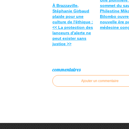
Une pionnière
À Brazzaville,
sommet du sav
Stéphanie Girbaud
Philestine Mik
plaide pour une
Bilombo ouvre
culture de l'éthique :
nouvelle ère p
<< La protection des
médecine cong
lanceurs d'alerte ne
peut exister sans
justice >>
commentaires
Ajouter un commentaire