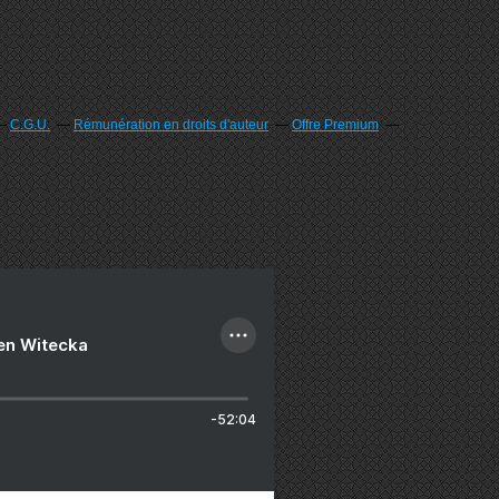
C.G.U.
Rémunération en droits d'auteur
Offre Premium
ien Witecka
-52:04