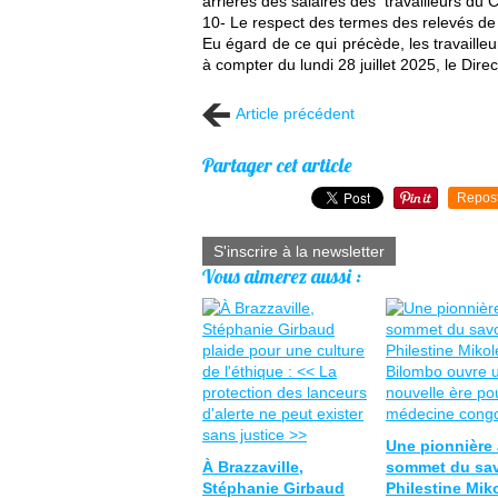
arriérés des salaires des travailleurs du
10- Le respect des termes des relevés de
Eu égard de ce qui précède, les travailleu
à compter du lundi 28 juillet 2025, le Di
Article précédent
Partager cet article
Repos
S'inscrire à la newsletter
Vous aimerez aussi :
Une pionnière
À Brazzaville,
sommet du sav
Stéphanie Girbaud
Philestine Mik