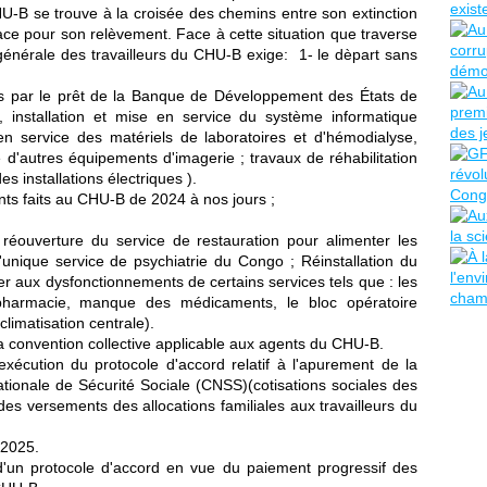
-B se trouve à la croisée des chemins entre son extinction
icace pour son relèvement. Face à cette situation que traverse
énérale des travailleurs du CHU-B exige: 1- le dèpart sans
cés par le prêt de la Banque de Développement des États de
n, installation et mise en service du système informatique
e en service des matériels de laboratoires et d'hémodialyse,
ce d'autres équipements d'imagerie ; travaux de réhabilitation
s installations électriques ).
nts faits au CHU-B de 2024 à nos jours ;
 réouverture du service de restauration pour alimenter les
 l'unique service de psychiatrie du Congo ; Réinstallation du
dier aux dysfonctionnements de certains services tels que : les
 pharmacie, manque des médicaments, le bloc opératoire
 climatisation centrale).
la convention collective applicable aux agents du CHU-B.
exécution du protocole d'accord relatif à l'apurement de la
tionale de Sécurité Sociale (CNSS)(cotisations sociales des
e des versements des allocations familiales aux travailleurs du
 2025.
'un protocole d'accord en vue du paiement progressif des