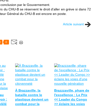
 CHU-B.
 conclusion par le Gouvernement.
rs du CHU-B se réservent le droit d'aller en grève si dans 72
recteur Général du CHU-B est encore en poste.
Article suivant
t
0
À Brazzaville, la
Brazzzaville, phare de
 au
bataille contre le
l'excellence : Le Prix
oir :
plastique devient un
<< Leader du Congo
olélé
combat pour la
>> éclaire les voies