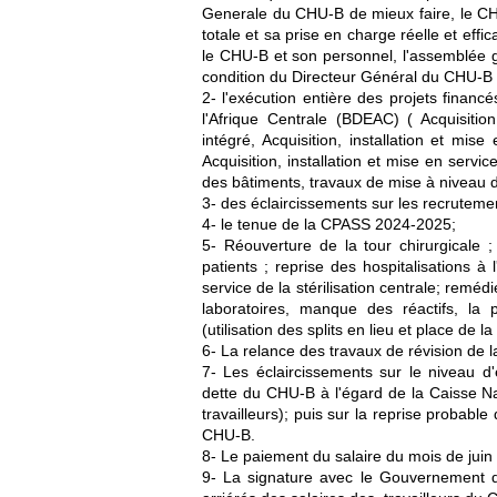
Generale du CHU-B de mieux faire, le CHU
totale et sa prise en charge réelle et eff
le CHU-B et son personnel, l'assemblée g
condition du Directeur Général du CHU-B
2- l'exécution entière des projets finan
l'Afrique Centrale (BDEAC) ( Acquisitio
intégré, Acquisition, installation et mis
Acquisition, installation et mise en servi
des bâtiments, travaux de mise à niveau de
3- des éclaircissements sur les recruteme
4- le tenue de la CPASS 2024-2025;
5- Réouverture de la tour chirurgicale ;
patients ; reprise des hospitalisations à
service de la stérilisation centrale; remé
laboratoires, manque des réactifs, la
(utilisation des splits en lieu et place de la
6- La relance des travaux de révision de 
7- Les éclaircissements sur le niveau d'
dette du CHU-B à l'égard de la Caisse Na
travailleurs); puis sur la reprise probabl
CHU-B.
8- Le paiement du salaire du mois de juin
9- La signature avec le Gouvernement d