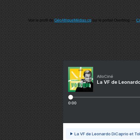
Voir le profil de
GéoAfriqueMédias.cg
sur le portail Overblog
Cr
AlloCiné
La VF de Leonardo
0:00
La VF de Leonardo DiCaprio et To