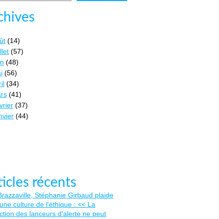
chives
ût
(14)
llet
(57)
in
(48)
i
(56)
il
(34)
rs
(41)
vrier
(37)
nvier
(44)
ticles récents