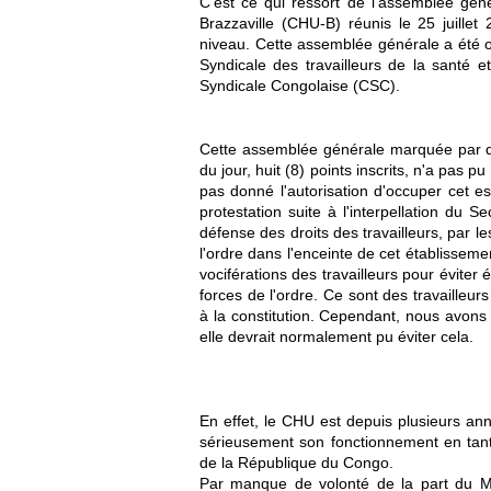
C'est ce qui ressort de l'assemblée géné
Brazzaville (CHU-B) réunis le 25 juillet
niveau. Cette assemblée générale a été o
Syndicale des travailleurs de la santé 
Syndicale Congolaise (CSC).
Cette assemblée générale marquée par d
du jour, huit (8) points inscrits, n'a pas p
pas donné l'autorisation d'occuper cet 
protestation suite à l'interpellation du 
défense des droits des travailleurs, par l
l'ordre dans l'enceinte de cet établissem
vociférations des travailleurs pour éviter
forces de l'ordre. Ce sont des travailleur
à la constitution. Cependant, nous avons
elle devrait normalement pu éviter cela.
En effet, le CHU est depuis plusieurs an
sérieusement son fonctionnement en tant 
de la République du Congo.
Par manque de volonté de la part du Min