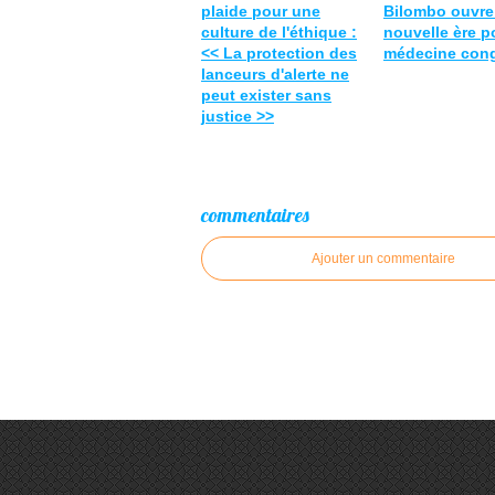
plaide pour une
Bilombo ouvre
culture de l'éthique :
nouvelle ère p
<< La protection des
médecine cong
lanceurs d'alerte ne
peut exister sans
justice >>
commentaires
Ajouter un commentaire