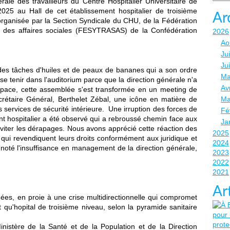
rale des travailleurs du Centre Hospitalier Universitaire de
 2025 au Hall de cet établissement hospitalier de troisième
Ar
rganisée par la Section Syndicale du CHU, de la Fédération
et des affaires sociales (FESYTRASAS) de la Confédération
2026
Ao
Jui
Ju
es tâches d'huiles et de peaux de bananes qui a son ordre
Ma
u se tenir dans l'auditorium parce que la direction générale n'a
Avr
espace, cette assemblée s'est transformée en un meeting de
Secrétaire Général, Berthelet Zébal, une icône en matière de
Ma
es services de sécurité intérieure. Une irruption des forces de
Fé
ent hospitalier a été observé qui a rebroussé chemin face aux
Ja
 éviter les dérapages. Nous avons apprécié cette réaction des
2025
s qui revendiquent leurs droits conformément aux juridique et
2024
 noté l'insuffisance en management de la direction générale,
2023
2022
2021
Ar
nées, en proie à une crise multidirectionnelle qui compromet
qu'hopital de troisième niveau, selon la pyramide sanitaire
istère de la Santé et de la Population et de la Direction