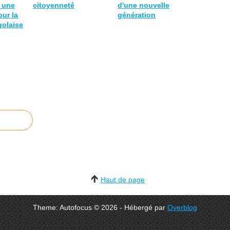
 une
citoyenneté
d'une nouvelle
our la
génération
olaise
Haut de page
Theme: Autofocus © 2026 - Hébergé par
Overblog