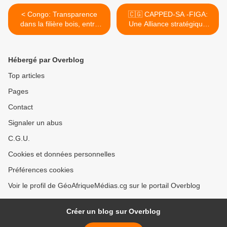
< Congo: Transparence
🇨🇬 CAPPED-SA -FIGA:
dans la filière bois, entre
Une Alliance stratégique
discours officiels et réalités
pour propulser
de terrain
l'entrepreneuriat congolais
>
Hébergé par Overblog
Top articles
Pages
Contact
Signaler un abus
C.G.U.
Cookies et données personnelles
Préférences cookies
Voir le profil de GéoAfriqueMédias.cg sur le portail Overblog
Créer un blog sur Overblog