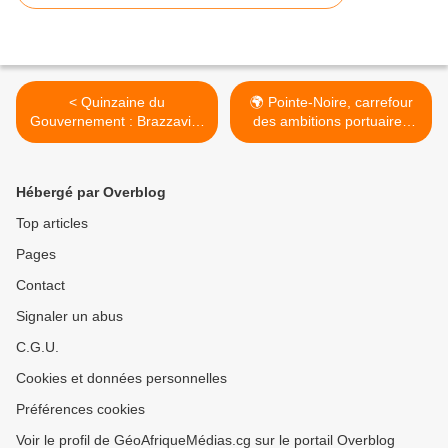
< Quinzaine du
🌍 Pointe-Noire, carrefour
Gouvernement : Brazzaville
des ambitions portuaires
place l’environnement, la
africaines >
communication et la
sécurité au cœur du
Hébergé par Overblog
dialogue citoyen
Top articles
Pages
Contact
Signaler un abus
C.G.U.
Cookies et données personnelles
Préférences cookies
Voir le profil de GéoAfriqueMédias.cg sur le portail Overblog