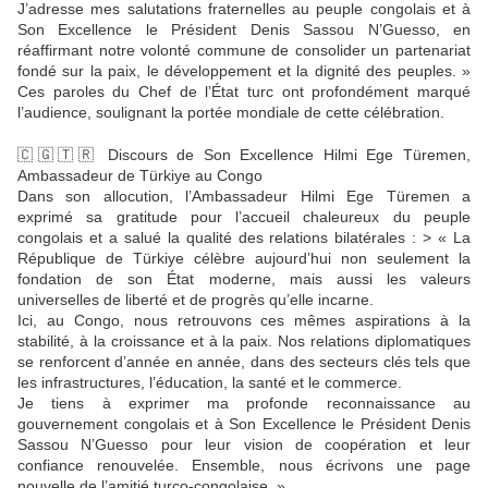
J’adresse mes salutations fraternelles au peuple congolais et à
Son Excellence le Président Denis Sassou N’Guesso, en
réaffirmant notre volonté commune de consolider un partenariat
fondé sur la paix, le développement et la dignité des peuples. »
Ces paroles du Chef de l’État turc ont profondément marqué
l’audience, soulignant la portée mondiale de cette célébration.
🇨🇬🇹🇷 Discours de Son Excellence Hilmi Ege Türemen,
Ambassadeur de Türkiye au Congo
Dans son allocution, l’Ambassadeur Hilmi Ege Türemen a
exprimé sa gratitude pour l’accueil chaleureux du peuple
congolais et a salué la qualité des relations bilatérales : > « La
République de Türkiye célèbre aujourd’hui non seulement la
fondation de son État moderne, mais aussi les valeurs
universelles de liberté et de progrès qu’elle incarne.
Ici, au Congo, nous retrouvons ces mêmes aspirations à la
stabilité, à la croissance et à la paix. Nos relations diplomatiques
se renforcent d’année en année, dans des secteurs clés tels que
les infrastructures, l’éducation, la santé et le commerce.
Je tiens à exprimer ma profonde reconnaissance au
gouvernement congolais et à Son Excellence le Président Denis
Sassou N’Guesso pour leur vision de coopération et leur
confiance renouvelée. Ensemble, nous écrivons une page
nouvelle de l’amitié turco-congolaise. »