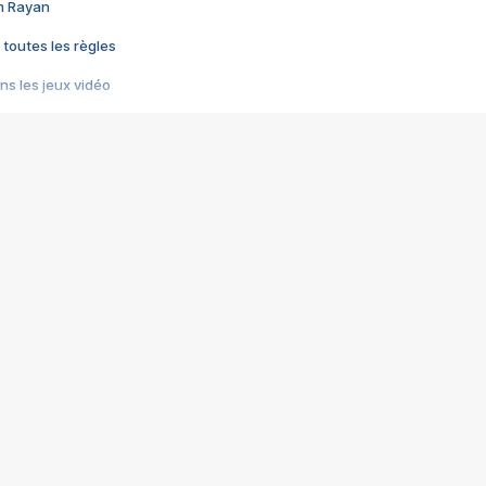
im Rayan
 toutes les règles
s les jeux vidéo
us choquant de Rockstar ? - Le scandale BULLY
e plus moche de Steam
du RÊVE tourne au CAUCHEMAR
pendant 8 heures
it… à tort
umiliés par un jeu vidéo
ire - Final Fantasy 8
ti un empire - Age of Empires
story DOFUS
tard, il crée l'un des pires jeux de tous les temps, MindsEye.