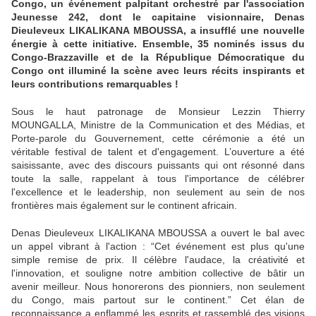
Congo, un événement palpitant orchestré par l'association
Jeunesse 242, dont le capitaine visionnaire, Denas
Dieuleveux LIKALIKANA MBOUSSA, a insufflé une nouvelle
énergie à cette initiative. Ensemble, 35 nominés issus du
Congo-Brazzaville et de la République Démocratique du
Congo ont illuminé la scène avec leurs récits inspirants et
leurs contributions remarquables !
Sous le haut patronage de Monsieur Lezzin Thierry
MOUNGALLA, Ministre de la Communication et des Médias, et
Porte-parole du Gouvernement, cette cérémonie a été un
véritable festival de talent et d'engagement. L’ouverture a été
saisissante, avec des discours puissants qui ont résonné dans
toute la salle, rappelant à tous l'importance de célébrer
l'excellence et le leadership, non seulement au sein de nos
frontières mais également sur le continent africain.
Denas Dieuleveux LIKALIKANA MBOUSSA a ouvert le bal avec
un appel vibrant à l'action : “Cet événement est plus qu'une
simple remise de prix. Il célèbre l'audace, la créativité et
l'innovation, et souligne notre ambition collective de bâtir un
avenir meilleur. Nous honorerons des pionniers, non seulement
du Congo, mais partout sur le continent.” Cet élan de
reconnaissance a enflammé les esprits et rassemblé des visions