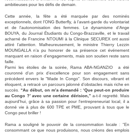
ambitieuses pour les défis de demain.
Cette année, la fête a été marquée par des nominés
exceptionnels, dont l'ONG Butterfly, à l’avant-garde du volontariat
et de l'autonomisation des femmes. Le dynamisme d’Ange
BOUYA, du Journal Étudiants du Congo-Brazzaville, et le travail
acharné de Francine NTOUMI à la Clinique SECUREX ont aussi
attiré l’attention. Malheureusement, le ministre Thierry Lezzin
MOUNGALLA n’a pu honorer de sa présence cet événement
marquant en raison d’engagements, mais son soutien reste sans
faille.
Parmi les étoiles de la soirée, Rama ABA-NGANZIO a été
couronné d’un prix d’excellence pour son engagement sans
précédent envers le "Made In Congo". Son discours, vibrant et
éloquent, a retracé un parcours jalonné d’obstacles mais riche en
succès.
“Au début, on m’a demandé : ‘Que peut-on produire
au Congo ?’ avec une certaine dérision,”
a-t-il regretté. Mais
aujourd'hui, grâce à sa passion pour l'entrepreneuriat local, il a
donné vie à plus de 600 TPE et PME, prouvant à tous que le
Congo peut briller !
Rama a souligné le pouvoir de la consommation locale : “En
consommant ce que nous produisons, nous créons des emplois