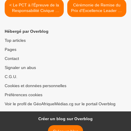
< Le PCT à l'Épreuve de la
Cérémonie de Remise du
Responsabilité Civique :
Prix d'Excellence Leader du
Pour un Engagement
Congo : Une Célébration de
Durable dans la Sécurité
l'Audace et de l'innovation !
Nationale
>
Hébergé par Overblog
Top articles
Pages
Contact
Signaler un abus
C.G.U.
Cookies et données personnelles
Préférences cookies
Voir le profil de GéoAfriqueMédias.cg sur le portail Overblog
Créer un blog sur Overblog