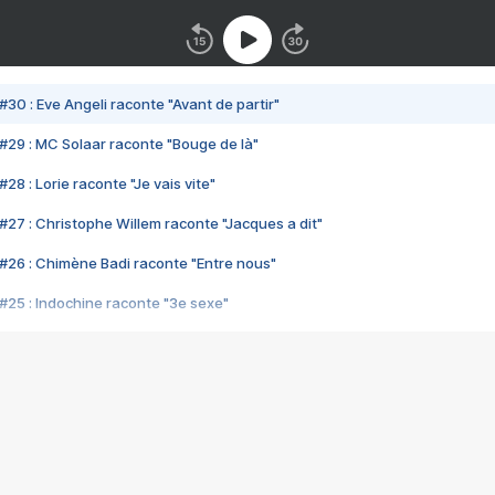
#30 : Eve Angeli raconte "Avant de partir"
#29 : MC Solaar raconte "Bouge de là"
28 : Lorie raconte "Je vais vite"
#27 : Christophe Willem raconte "Jacques a dit"
#26 : Chimène Badi raconte "Entre nous"
#25 : Indochine raconte "3e sexe"
#24 : Zaho raconte "C'est chelou"
#23 : Patrick Bruel raconte "Au café des délices"
#22 : Kyo raconte "Le chemin"
#21 : Nolwenn Leroy raconte "Cassé"