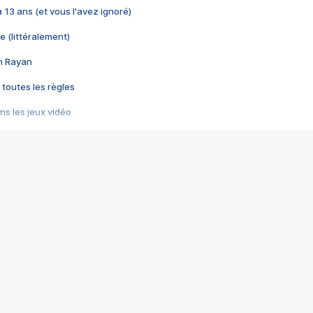
 a 13 ans (et vous l'avez ignoré)
e (littéralement)
im Rayan
 toutes les règles
s les jeux vidéo
us choquant de Rockstar ? - Le scandale BULLY
e plus moche de Steam
du RÊVE tourne au CAUCHEMAR
pendant 8 heures
it… à tort
umiliés par un jeu vidéo
ire - Final Fantasy 8