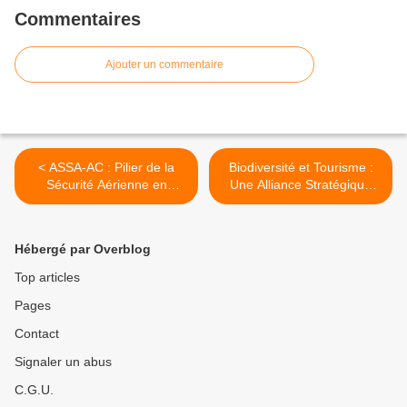
Commentaires
Ajouter un commentaire
< ASSA-AC : Pilier de la
Biodiversité et Tourisme :
Sécurité Aérienne en
Une Alliance Stratégique
Afrique Centrale lors du
pour le Futur du Congo >
Forum sur le Projet PAGIRN
Hébergé par Overblog
Top articles
Pages
Contact
Signaler un abus
C.G.U.