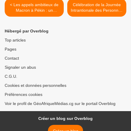
< Les appels ambitieux de
Célébration de la Journée
Macron à Pékin : un
Intrantionale des Personnes
nouveau chapitre dans les
Vivant avec Handicap :
relations franco-chinoises
Brazzaville fait résonner
l'appel à l'inclusion ! >
Hébergé par Overblog
Top articles
Pages
Contact
Signaler un abus
C.G.U.
Cookies et données personnelles
Préférences cookies
Voir le profil de GéoAfriqueMédias.cg sur le portail Overblog
Créer un blog sur Overblog