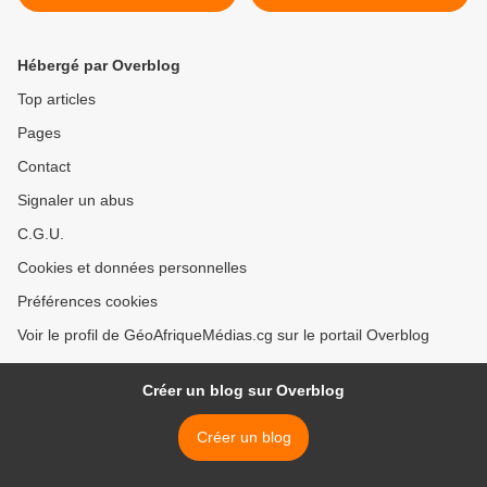
PASSE À L'OFFENSIVE À
au Congo : Leçons Tirées
BRAZZAVILLE
pour un Avenir Pus Sûr >
Hébergé par Overblog
Top articles
Pages
Contact
Signaler un abus
C.G.U.
Cookies et données personnelles
Préférences cookies
Voir le profil de GéoAfriqueMédias.cg sur le portail Overblog
Créer un blog sur Overblog
Créer un blog