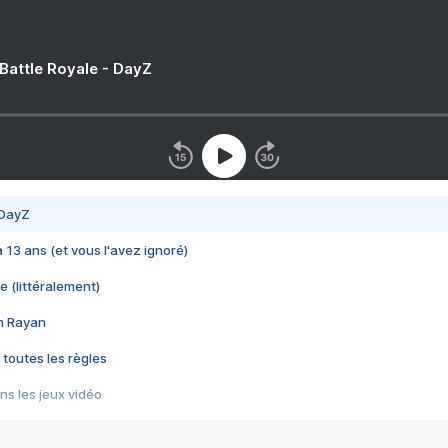
 Battle Royale - DayZ
 DayZ
 a 13 ans (et vous l'avez ignoré)
e (littéralement)
im Rayan
 toutes les règles
s les jeux vidéo
us choquant de Rockstar ? - Le scandale BULLY