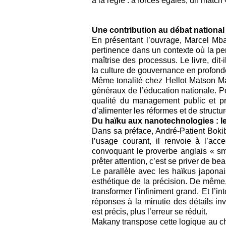
à la règle : à forces égales, un match
Une contribution au débat national
En présentant l’ouvrage, Marcel Mba
pertinence dans un contexte où la per
maîtrise des processus. Le livre, dit
la culture de gouvernance en profond
Même tonalité chez Hellot Matson Ma
généraux de l’éducation nationale. Pou
qualité du management public et priv
d’alimenter les réformes et de structur
Du haïku aux nanotechnologies : l
Dans sa préface, André-Patient Bokib
l’usage courant, il renvoie à l’acce
convoquant le proverbe anglais « smal
prêter attention, c’est se priver de beau
Le parallèle avec les haïkus japonai
esthétique de la précision. De même, 
transformer l’infiniment grand. Et l’int
réponses à la minutie des détails inv
est précis, plus l’erreur se réduit.
Makany transpose cette logique au ch