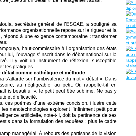
 « se joue sur un détail ». Le management aussi.
loula, secrétaire général de l’ESGAE, a souligné sa
formance organisationnelle repose sur la rigueur et la
-il, répond à une exigence contemporaine : transformer
eur.
mpouya, haut-commissaire à l’organisation des états
r lui, l’ouvrage s’inscrit dans le débat national sur la
é. Il y voit un instrument de réflexion, susceptible
er les pratiques.
e détail comme esthétique et méthode
a s’attarde sur l’ambivalence du mot « détail ». Dans
ssoire, au négligeable, au petit. Or, rappelle-t-il en
l is beautiful », le petit peut être sublime. Ne pas y
té et d’efficacité.
s, ces poèmes d’une extrême concision, illustre cette
les nanotechnologies explorent l’infiniment petit pour
elligence artificielle, note-t-il, doit la pertinence de ses
estis dans la formulation des requêtes : plus le cadre
amp managérial. À rebours des partisans de la vision