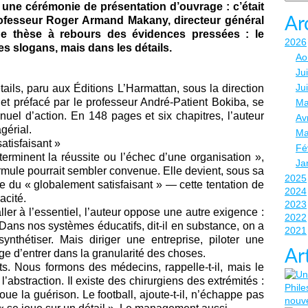
 une cérémonie de présentation d’ouvrage : c’était
rofesseur Roger Armand Makany, directeur général
Ar
une thèse à rebours des évidences pressées : le
2026
 slogans, mais dans les détails.
Ao
Jui
Ju
ails, paru aux Éditions L’Harmattan, sous la direction
t préfacé par le professeur André-Patient Bokiba, se
Ma
anuel d’action. En 148 pages et six chapitres, l’auteur
Avr
gérial.
Ma
atisfaisant »
Fé
terminent la réussite ou l’échec d’une organisation »,
Ja
ule pourrait sembler convenue. Elle devient, sous sa
2025
re du « globalement satisfaisant » — cette tentation de
2024
acité.
2023
ler à l’essentiel, l’auteur oppose une autre exigence :
2022
 Dans nos systèmes éducatifs, dit-il en substance, on a
2021
nthétiser. Mais diriger une entreprise, piloter une
Ar
ge d’entrer dans la granularité des choses.
ts. Nous formons des médecins, rappelle-t-il, mais le
abstraction. Il existe des chirurgiens des extrémités :
joue la guérison. Le football, ajoute-t-il, n’échappe pas