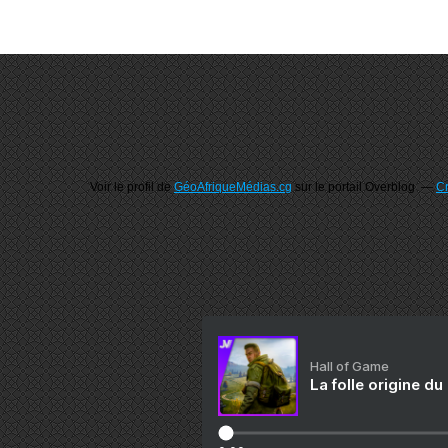
Voir le profil de
GéoAfriqueMédias.cg
sur le portail Overblog
Cr
Hall of Game
La folle origine du