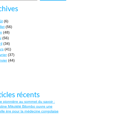
chives
ût
(6)
llet
(56)
in
(48)
i
(56)
il
(34)
rs
(41)
vrier
(37)
nvier
(44)
ticles récents