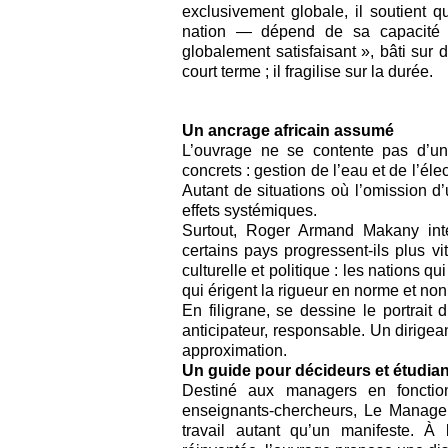
exclusivement globale, il soutient q
nation — dépend de sa capacité à 
globalement satisfaisant », bâti sur
court terme ; il fragilise sur la durée.
Un ancrage africain assumé
L’ouvrage ne se contente pas d’une
concrets : gestion de l’eau et de l’éle
Autant de situations où l’omission 
effets systémiques.
Surtout, Roger Armand Makany inte
certains pays progressent-ils plus v
culturelle et politique : les nations qu
qui érigent la rigueur en norme et non
En filigrane, se dessine le portrait 
anticipateur, responsable. Un dirigean
approximation.
Un guide pour décideurs et étudia
Destiné aux managers en fonction
enseignants-chercheurs, Le Manage
travail autant qu’un manifeste. À