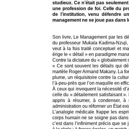
studieux. Ce n’était pas seulement
une profession de foi. Celle du p
de l’institution, venu défendre 
management ne se joue pas dans les
Son livre, Le Management par les dét
du professeur Mukala Kadima-Nzuji, e
veut à la fois traité conceptuel et m
érige le « détail » en paradigme mana
Contre la dictature du « globalement s
« Ce sont souvent les détails qui dé
martèle Roger Armand Makany. La form
plume, un réquisitoire contre la cultu
l’à-peu-près que l’on maquille en effic
À ceux qui invoquent la nécessité d’al
celle du « détailement satisfaisant ».
appris à résumer, à condenser, à sy
administration ou réformer un État exi
L’analogie médicale frappe les espri
corps humain ne se soigne pas dans l’
c’est dans l’infiniment précis que se 