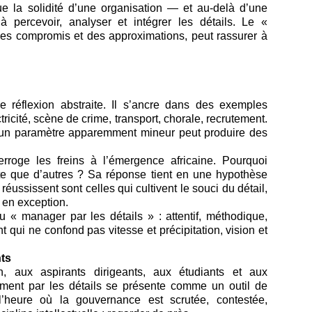
ue la solidité d’une organisation — et au-delà d’une
percevoir, analyser et intégrer les détails. Le «
 des compromis et des approximations, peut rassurer à
 réflexion abstraite. Il s’ancre dans des exemples
ctricité, scène de crime, transport, chorale, recrutement.
d’un paramètre apparemment mineur peut produire des
rroge les freins à l’émergence africaine. Pourquoi
ite que d’autres ? Sa réponse tient en une hypothèse
i réussissent sont celles qui cultivent le souci du détail,
 en exception.
du « manager par les détails » : attentif, méthodique,
t qui ne confond pas vitesse et précipitation, vision et
nts
, aux aspirants dirigeants, aux étudiants et aux
ment par les détails se présente comme un outil de
 l’heure où la gouvernance est scrutée, contestée,