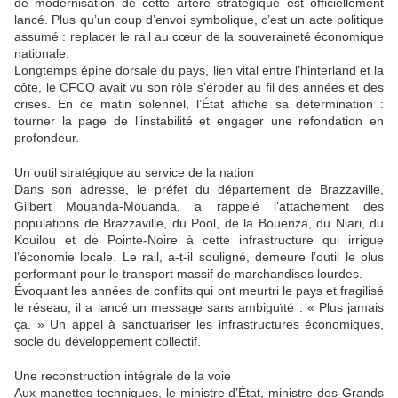
de modernisation de cette artère stratégique est officiellement
lancé. Plus qu’un coup d’envoi symbolique, c’est un acte politique
assumé : replacer le rail au cœur de la souveraineté économique
nationale.
Longtemps épine dorsale du pays, lien vital entre l’hinterland et la
côte, le CFCO avait vu son rôle s’éroder au fil des années et des
crises. En ce matin solennel, l’État affiche sa détermination :
tourner la page de l’instabilité et engager une refondation en
profondeur.
Un outil stratégique au service de la nation
Dans son adresse, le préfet du département de Brazzaville,
Gilbert Mouanda-Mouanda, a rappelé l’attachement des
populations de Brazzaville, du Pool, de la Bouenza, du Niari, du
Kouilou et de Pointe-Noire à cette infrastructure qui irrigue
l’économie locale. Le rail, a-t-il souligné, demeure l’outil le plus
performant pour le transport massif de marchandises lourdes.
Évoquant les années de conflits qui ont meurtri le pays et fragilisé
le réseau, il a lancé un message sans ambiguïté : « Plus jamais
ça. » Un appel à sanctuariser les infrastructures économiques,
socle du développement collectif.
Une reconstruction intégrale de la voie
Aux manettes techniques, le ministre d’État, ministre des Grands