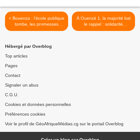
< Bouenza : l'école publique
À Ouenzé 1, la majorité bat
tombe, les promesses
le rappel : solidarité
tiennent bon
matinale et ferveur
vespérale autour de Denis
Sassou N'guesso >
Hébergé par Overblog
Top articles
Pages
Contact
Signaler un abus
C.G.U.
Cookies et données personnelles
Préférences cookies
Voir le profil de GéoAfriqueMédias.cg sur le portail Overblog
Créer un blog sur Overblog