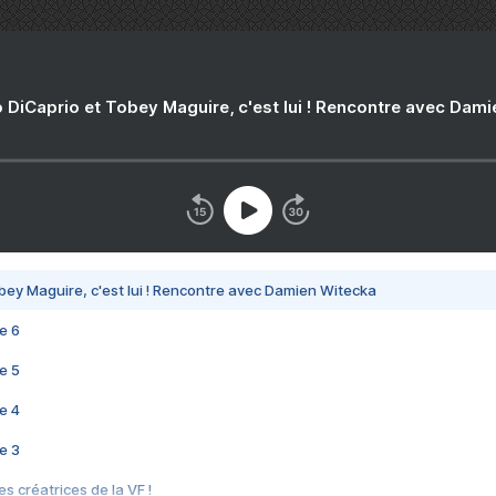
 DiCaprio et Tobey Maguire, c'est lui ! Rencontre avec Dam
bey Maguire, c'est lui ! Rencontre avec Damien Witecka
e 6
e 5
e 4
e 3
s créatrices de la VF !