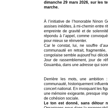
dimanche 29 mars 2026, sur les terr
marche.
À l’initiative de l’honorable Ninon
assises inédites, à mi-chemin entre 
empreinte de gravité et de solennité
répondu à l’appel, comme convoqués 
pour mieux se réinventer.
Car le constat, lui, ne souffre d
communauté en retrait, fragmentée, 
congolaise semble aujourd’hui décidé
Jour de rassemblement, jour de réfl
Gouamba, dans une adresse qui son
Derrière les mots, une ambition :
communauté, historiquement influente 
concert national. En invoquant les fig
une mémoire exigeante, presque impér
de cohésion sociale.
Le ton est donné, sans détour n
Organisons-nous dans la responsabili