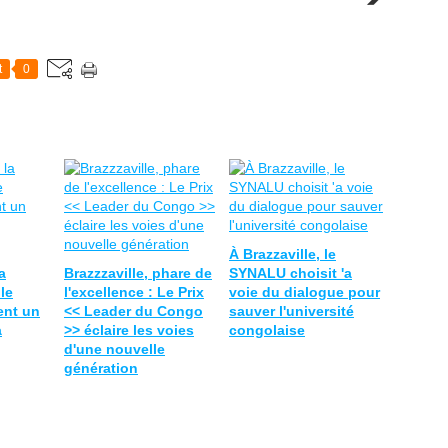
t
0
À Brazzaville, le
a
Brazzzaville, phare de
SYNALU choisit 'a
 le
l'excellence : Le Prix
voie du dialogue pour
ent un
<< Leader du Congo
sauver l'université
a
>> éclaire les voies
congolaise
d'une nouvelle
génération