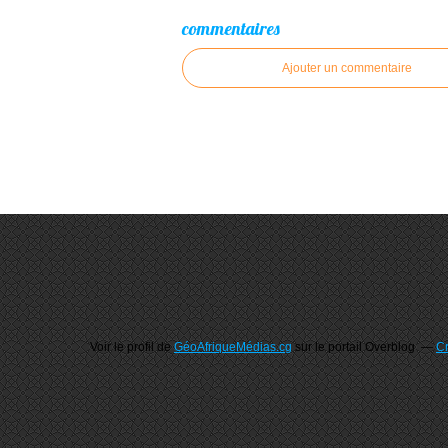
commentaires
Ajouter un commentaire
Voir le profil de
GéoAfriqueMédias.cg
sur le portail Overblog
Cr