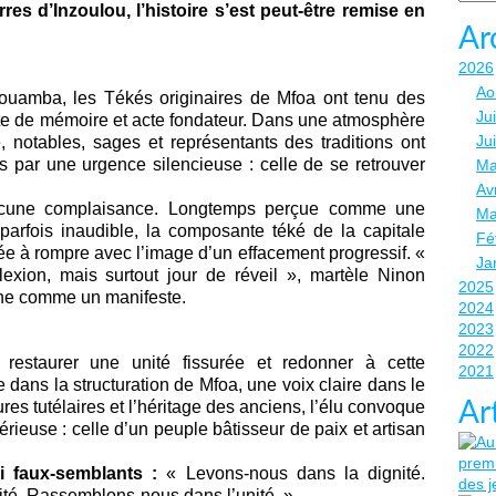
es d’Inzoulou, l’histoire s’est peut-être remise en
Ar
2026
Ao
 Gouamba, les Tékés originaires de Mfoa ont tenu des
Jui
rite de mémoire et acte fondateur. Dans une atmosphère
Ju
, notables, sages et représentants des traditions ont
par une urgence silencieuse : celle de se retrouver
Ma
Avr
’aucune complaisance. Longtemps perçue comme une
Ma
parfois inaudible, la composante téké de la capitale
Fé
e à rompre avec l’image d’un effacement progressif. «
Ja
exion, mais surtout jour de réveil », martèle Ninon
2025
ne comme un manifeste.
2024
2023
2022
 restaurer une unité fissurée et redonner à cette
2021
dans la structuration de Mfoa, une voix claire dans le
ures tutélaires et l’héritage des anciens, l’élu convoque
Ar
ieuse : celle d’un peuple bâtisseur de paix et artisan
i faux-semblants :
« Levons-nous dans la dignité.
té. Rassemblons-nous dans l’unité. »