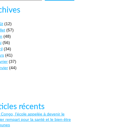
chives
ût
(12)
llet
(57)
in
(48)
i
(56)
il
(34)
rs
(41)
vrier
(37)
nvier
(44)
ticles récents