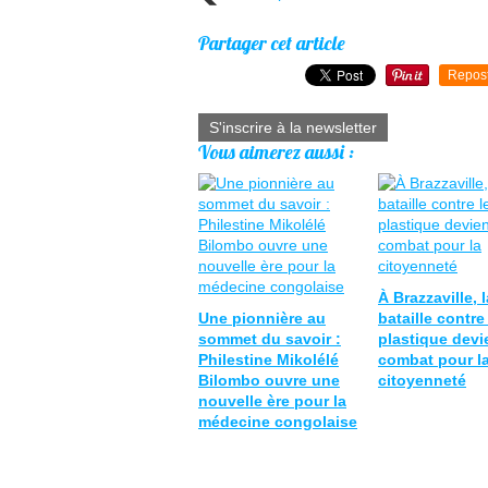
Partager cet article
Repos
S'inscrire à la newsletter
Vous aimerez aussi :
À Brazzaville, l
Une pionnière au
bataille contre
sommet du savoir :
plastique devi
Philestine Mikolélé
combat pour l
Bilombo ouvre une
citoyenneté
nouvelle ère pour la
médecine congolaise