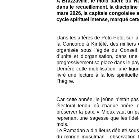
À Brazzaville, le mois sacré du 
dans le recueillement, la disciplin
mars 2026, la capitale congolaise a 
cycle spirituel intense, marqué cett
Dans les artères de Poto-Poto, sur 
la Concorde à Kintélé, des milliers 
organisée sous l’égide du Conseil
d’unité et d’organisation, dans une 
progressivement sa place dans le pay
Derrière cette mobilisation, une fig
livré une lecture à la fois spiritu
l’hégire.
Car cette année, le jeûne n’était pas 
électoral tendu, où chaque prière, c
préserver la paix. « Mieux vaut un pa
reprenant une sagesse que les fidè
mois.
Le Ramadan a d’ailleurs débuté sous l
du monde musulman : observation lu