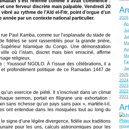
Ramadan s’est refermé comme il avait commencé :
e et une ferveur discrète mais palpable. Vendredi 20
Ar
vibré au rythme de l’Aïd el-Fitr, point d’orgue d’un
2026
e année par un contexte national particulier.
Ao
Jui
la rue Paul Kamba, comme sur l’esplanade du stade de
Ju
de fidèles se sont rassemblés pour la grande prière,
Ma
 Supérieur Islamique du Congo. Une démonstration
Avr
ville où l’islam, discret mais bien enraciné, affirme
Ma
sage religieux.
Fé
ure : Youssouf NGOLO. À l’issue des célébrations, il a
Ja
elle et profondément politique de ce Ramadan 1447 de
2025
2024
2023
2022
qu’un exercice de piété. Il s’inscrivait dans un climat
2021
haque sermon, portait en filigrane une exhortation :
in sans richesse qu’un pays sans paix », martèle-t-il,
Ar
les ont entendue dans les mosquées tout au long du
e signe d’une légère divergence, fidèle aux traditions
naire pour les uns, calculs astronomiques pour les