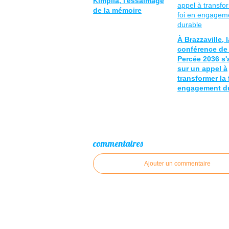
Kimpila, l'essaimage
de la mémoire
À Brazzaville, l
conférence de 
Percée 2036 s
sur un appel à
transformer la 
engagement d
commentaires
Ajouter un commentaire