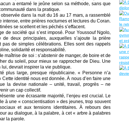
, chacun a entamé le jeûne selon sa méthode, sans que
la communauté dans la pratique.
 observée dans la nuit du 16 au 17 mars, a rassemblé
e intense, entre prières nocturnes et lectures du Coran.
stinées se scellent et les péchés s’effacent.
ge de société qui s’est imposé. Pour Youssouf Ngolo,
de deux principales, auxquelles s’ajoute la prière
pas de simples célébrations. Elles sont des rappels
pline, solidarité et responsabilité.
de maîtrise de soi : s’abstenir de manger, de boire et de
her du soleil, pour mieux se rapprocher de Dieu. Une
i, devrait inspirer la vie publique.
té plus large, presque républicaine. « Personne n’a
. « Cette identité nous est donnée. À nous d’en faire une
e la devise nationale – unité, travail, progrès – ne
enir un cap collectif.
ésente une écrasante majorité, l’enjeu est crucial. Le
le à une « conscientisation » des jeunes, trop souvent
ociaux et aux tensions identitaires. À rebours des
etour au dialogue, à la palabre, à cet « arbre à palabres
par la parole.