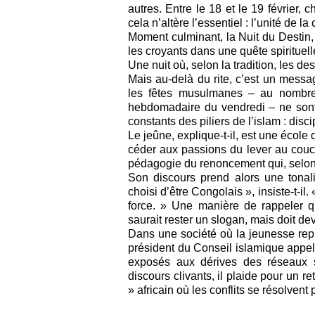
autres. Entre le 18 et le 19 février
cela n’altère l’essentiel : l’unité de 
Moment culminant, la Nuit du Destin,
les croyants dans une quête spirituell
Une nuit où, selon la tradition, les de
Mais au-delà du rite, c’est un messa
les fêtes musulmanes – au nombre 
hebdomadaire du vendredi – ne sont 
constants des piliers de l’islam : disci
Le jeûne, explique-t-il, est une école 
céder aux passions du lever au couc
pédagogie du renoncement qui, selon lu
Son discours prend alors une tonali
choisi d’être Congolais », insiste-t-il
force. » Une manière de rappeler qu
saurait rester un slogan, mais doit dev
Dans une société où la jeunesse repr
président du Conseil islamique appel
exposés aux dérives des réseaux s
discours clivants, il plaide pour un r
» africain où les conflits se résolvent 