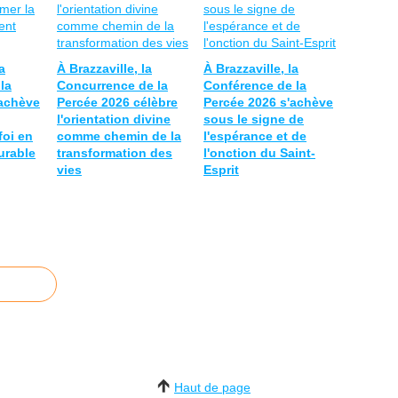
a
À Brazzaville, la
À Brazzaville, la
la
Concurrence de la
Conférence de la
'achève
Percée 2026 célèbre
Percée 2026 s'achève
l'orientation divine
sous le signe de
foi en
comme chemin de la
l'espérance et de
urable
transformation des
l'onction du Saint-
vies
Esprit
Haut de page