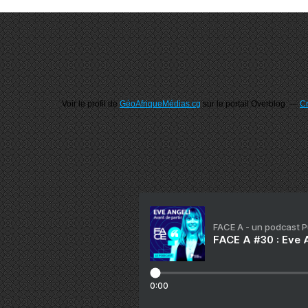
Voir le profil de
GéoAfriqueMédias.cg
sur le portail Overblog
Cr
FACE A - un podcast 
FACE A #30 : Eve A
0:00