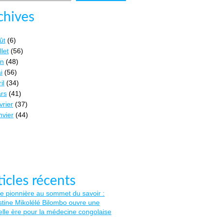
chives
ût
(6)
llet
(56)
in
(48)
i
(56)
il
(34)
rs
(41)
vrier
(37)
nvier
(44)
ticles récents