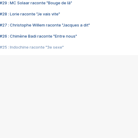
#29 : MC Solaar raconte "Bouge de là"
28 : Lorie raconte "Je vais vite"
#27 : Christophe Willem raconte "Jacques a dit"
#26 : Chimène Badi raconte "Entre nous"
#25 : Indochine raconte "3e sexe"
#24 : Zaho raconte "C'est chelou"
#23 : Patrick Bruel raconte "Au café des délices"
#22 : Kyo raconte "Le chemin"
#21 : Nolwenn Leroy raconte "Cassé"
#20 : Patrick Hernandez raconte "Born to be alive"
#19 : Lorie raconte "Près de moi"
#18 : Michael Jones raconte "A nos actes manqués" (avec Jean-Jacque
#17 : Khaled raconte "Aïcha"