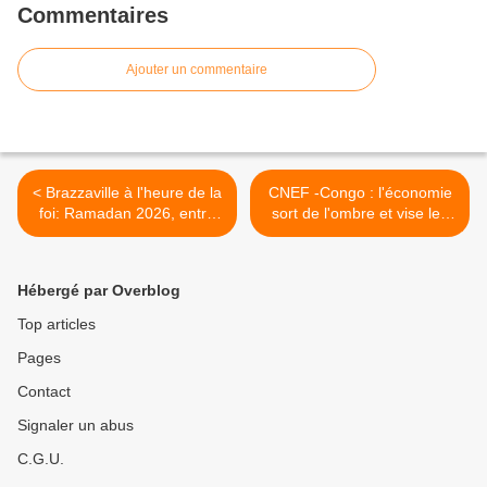
Commentaires
Ajouter un commentaire
< Brazzaville à l'heure de la
CNEF -Congo : l'économie
foi: Ramadan 2026, entre
sort de l'ombre et vise les
ferveur populaire et appel
sommets >
solennel à l'unité nationale
Hébergé par Overblog
Top articles
Pages
Contact
Signaler un abus
C.G.U.