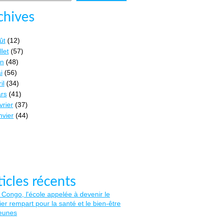
chives
ût
(12)
llet
(57)
in
(48)
i
(56)
il
(34)
rs
(41)
vrier
(37)
nvier
(44)
ticles récents