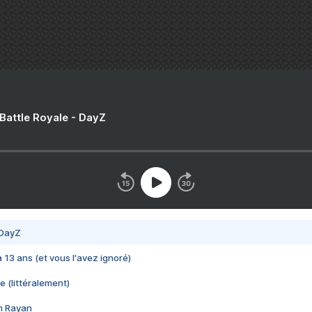
 Battle Royale - DayZ
 DayZ
 a 13 ans (et vous l'avez ignoré)
e (littéralement)
im Rayan