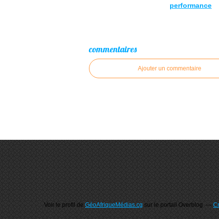
performance
commentaires
Ajouter un commentaire
Voir le profil de
GéoAfriqueMédias.cg
sur le portail Overblog
Cr