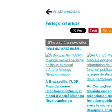
Article précédent
Partager cet article
Repos
S'inscrire à la newsletter
Vous aimerez aussi :
À Brazzaville, l'UDR-
Mwinda ravive
Au Congo,Pier
l'héritage politique et
Mabiala engag
moral d'André Milongo
refondation de
Ntsatoumbatou
fonction publ
sous le signe 
discipline et d