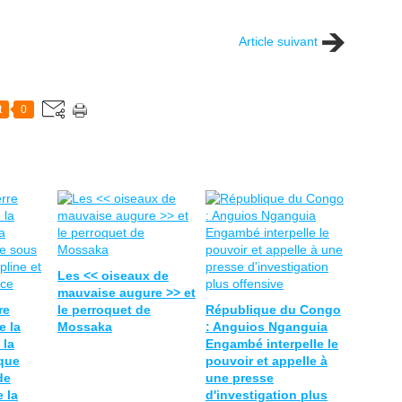
Article suivant
t
0
Les << oiseaux de
mauvaise augure >> et
re
le perroquet de
République du Congo
e la
Mossaka
: Anguios Nganguia
 la
Engambé interpelle le
ique
pouvoir et appelle à
de
une presse
e la
d'investigation plus