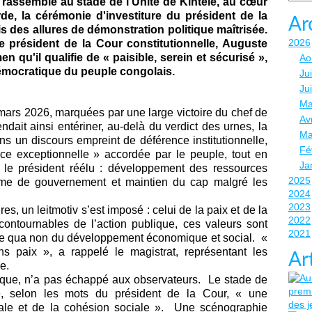
 rassemblé au stade de l'Unité de Kintélé, au cœur
e, la cérémonie d'investiture du président de la
Ar
ris des allures de démonstration politique maîtrisée.
2026
e président de la Cour constitutionnelle, Auguste
en qu'il qualifie de « paisible, serein et sécurisé »,
Ao
 démocratique du peuple congolais.
Jui
Ju
Ma
 mars 2026, marquées par une large victoire du chef de
Avr
tendait ainsi entériner, au-delà du verdict des urnes, la
Ma
ns un discours empreint de déférence institutionnelle,
Fé
ce exceptionnelle » accordée par le peuple, tout en
Ja
 le président réélu : développement des ressources
2025
mme de gouvernement et maintien du cap malgré les
2024
2023
s, un leitmotiv s’est imposé : celui de la paix et de la
2022
contournables de l’action publique, ces valeurs sont
2021
ne qua non du développement économique et social. «
s paix », a rappelé le magistrat, représentant les
Ar
e.
ique, n’a pas échappé aux observateurs. Le stade de
e, selon les mots du président de la Cour, « une
onale et de la cohésion sociale ». Une scénographie