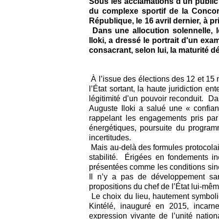
Sous les acclamations d'un public
du complexe sportif de la Concord
République, le 16 avril dernier, à p
Dans une allocution solennelle, l
Iloki, a dressé le portrait d'un exam
consacrant, selon lui, la maturité
À l’issue des élections des 12 et 15
l’État sortant, la haute juridiction en
légitimité d’un pouvoir reconduit. Da
Auguste Iloki a salué une « confian
rappelant les engagements pris par
énergétiques, poursuite du progra
incertitudes.
Mais au-delà des formules protocolaire
stabilité. Érigées en fondements in
présentées comme les conditions si
Il n’y a pas de développement san
propositions du chef de l’État lui-mêm
Le choix du lieu, hautement symbol
Kintélé, inauguré en 2015, incarn
expression vivante de l’unité nati