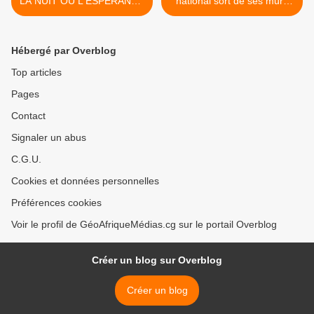
LA NUIT OÙ L'ESPÉRANCE
national sort de ses murs
A PRIS LA PAROLE
pour raviver la mémoire
collective >
Hébergé par Overblog
Top articles
Pages
Contact
Signaler un abus
C.G.U.
Cookies et données personnelles
Préférences cookies
Voir le profil de GéoAfriqueMédias.cg sur le portail Overblog
Créer un blog sur Overblog
Créer un blog